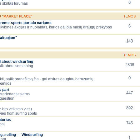
8
 skirtas forumas
Ų "MARKET PLACE"
TEMOS
xtreme-sports portalo nariams
6
ekybines akcijas ir nuolaidas, kurios galioja mūsų draugų prekybos
aituojam"
143
TEMOS
l about windsurfing
2308
talk about something
0
lėkti, palik pranešimą čia - gal atsiras daugiau berazumių,
panijos
 part
447
 pradedantiesiems
question
892
 kito veiksmo vietų.
ies from surfing spots
torius
745
mai.
, selling --- Windsurfing
1
čiam