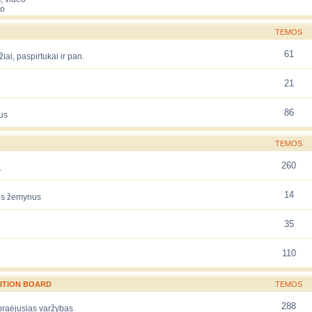
eo
TEMOS
61
žiai, paspirtukai ir pan.
21
86
us
TEMOS
260
.
14
rės žemynus
35
110
ITION BOARD
TEMOS
288
 praėjusias varžybas