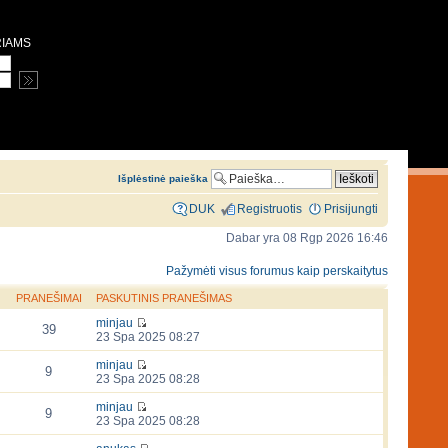
RIAMS
Išplėstinė paieška
DUK
Registruotis
Prisijungti
Dabar yra 08 Rgp 2026 16:46
Pažymėti visus forumus kaip perskaitytus
PRANEŠIMAI
PASKUTINIS PRANEŠIMAS
minjau
39
23 Spa 2025 08:27
minjau
9
23 Spa 2025 08:28
minjau
9
23 Spa 2025 08:28