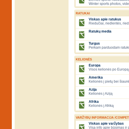
Winter sports photos, vid
RATUKAI
Viskas apie ratukus
Riedučiai, riedlentės, ried
Ratukų media
Turgus
Perkam parduodam ratuk
KELIONĖS
Europa
Visos kelionės po Europą
Amerika
Kelionės į pietų bei šiau
Azija
Kelionės į Aziją
Afrika
Kelionės į Afriką
VARŽYBŲ INFORMACIJA /COMPET
Viskas apie varžybas
Visa info apie būsimas ir