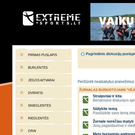
EXTREME-SPORTS.LT
Lietuvos extremalaus sporto portalas
Pagrindinis diskusijų puslap
PIRMAS PUSLAPIS
BURLENTĖS
JĖGOS AITVARAI
Peržiūrėti neatsakytus pranešimus
ŽURNALAS BURIUOTOJAMS "VĖJ
DVIRATIS
Straipsniai ir kita
Bendrosios diskusijos apie
SNIEGLENTĖS
Siūlykite temą
Pasiūlykite savo temą stra
RIEDLENTĖS
Žurnale norėčiau matyti
Jūsų pageidavimai ir mint
ORAI
Metų buriuotojų apdovan