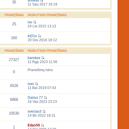
anukas
35
11 Sau 2017 16:19
PRANEŠIMAI
PASKUTINIS PRANEŠIMAS
iso
25
24 Lie 2015 13:13
InD1s
160
20 Gru 2016 18:12
PRANEŠIMAI
PASKUTINIS PRANEŠIMAS
barokas
27327
11 Rgp 2023 11:56
Pranešimų nėra
0
ivas
6526
11 Bal 2019 07:43
Darius 77
6866
16 Vas 2023 23:23
svecias3
10530
14 Bir 2022 18:31
Edas50
1