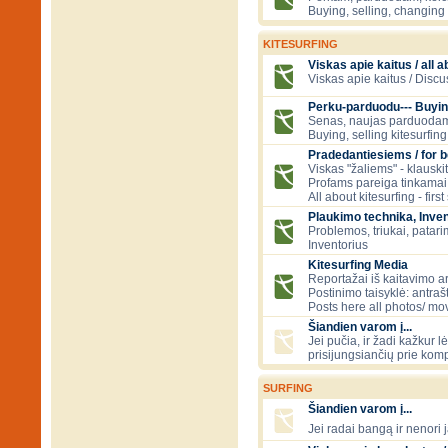
Buying, selling, changing 
KITESURFING
Viskas apie kaitus / all a
Viskas apie kaitus / Discu
Perku-parduodu--- Buyin
Senas, naujas parduodam
Buying, selling kitesurfing 
Pradedantiesiems / for 
Viskas "žaliems" - klauski
Profams pareiga tinkamai
All about kitesurfing - first
Plaukimo technika, Inven
Problemos, triukai, patari
Inventorius
Kitesurfing Media
Reportažai iš kaitavimo ar
Postinimo taisyklė: antraš
Posts here all photos/ mov
Šiandien varom į...
Jei pučia, ir žadi kažkur 
prisijungsiančių prie kom
SURFING
Šiandien varom į...
Jei radai bangą ir nenori j