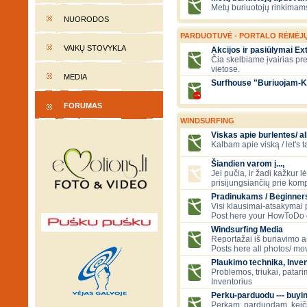
Metų buriuotojų rinkimams
NUORODOS
PARDUOTUVĖ - PORTALO RĖMĖJ
VAIKŲ STOVYKLA
Akcijos ir pasiūlymai E
Čia skelbiame įvairias pr
vietose.
MEDIA
Surfhouse "Buriuojam-K
FORUMAS
WINDSURFING
Viskas apie burlentes/ al
Kalbam apie viską / let's 
Šiandien varom į...,
Jei pučia, ir žadi kažkur 
prisijungsiančių prie kom
Pradinukams / Beginners
Visi klausimai-atsakymai
Post here your HowToDo 
Windsurfing Media
Reportažai iš buriavimo ar
Posts here all photos/ mov
Plaukimo technika, Inven
Problemos, triukai, patari
Inventorius
Perku-parduodu --- buying
Perkam, parduodam, kei