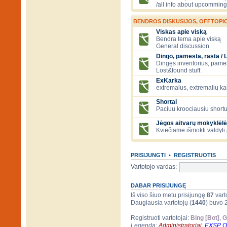
/all info about upcomming
BENDROS DISKUSIJOS, OFFTOPIC
Viskas apie viską
Bendra tema apie viską
General discussion
Dingo, pamesta, rasta / 
Dingęs inventorius, pamesti
Lost&found stuff.
ExKarka
extremalus, extremalių k
Shortai
Paciuu kroociausiu shortu 
Jėgos aitvarų mokyklėlė
Kviečiame išmokti valdyti 
PRISIJUNGTI
•
REGISTRUOTIS
Vartotojo vardas:
DABAR PRISIJUNGĘ
Iš viso šiuo metu prisijungę
87
varto
Daugiausia vartotojų (
1440
) buvo 
Registruoti vartotojai:
Bing [Bot]
,
G
Legenda:
Administratoriai
,
EXSP 