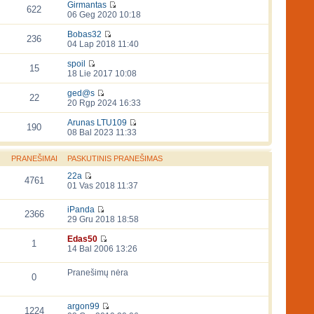
Girmantas
622
06 Geg 2020 10:18
Bobas32
236
04 Lap 2018 11:40
spoil
15
18 Lie 2017 10:08
ged@s
22
20 Rgp 2024 16:33
Arunas LTU109
190
08 Bal 2023 11:33
PRANEŠIMAI
PASKUTINIS PRANEŠIMAS
22a
4761
01 Vas 2018 11:37
iPanda
2366
29 Gru 2018 18:58
Edas50
1
14 Bal 2006 13:26
Pranešimų nėra
0
argon99
1224