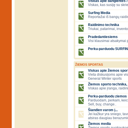
Viskas apie banglentes / 
Viskas, kas susiję su skr
Surfing Media
Reportažai iš bangų raidi
Raidinimo technika
Triukai, patarimai, invent
Pradedantiesiems
Visi klausimai atsakymai
Perku-parduodu SURFI
ŽIEMOS SPORTAS
Viskas apie žiemos spor
Vieta diskusijoms apie vi
General Winter sports
Žiemos sporto technika, 
Viskas apie įranga, raidini
Perku-parduodu ziemos sp
Parduodam, perkam, keic
Sell, buy, change..
Šiandien varom į...
Jei kažkur yra sniego, tavo
atsiras daugiau berazumių
Žiemos media
Žiemos sporto nuotraukos