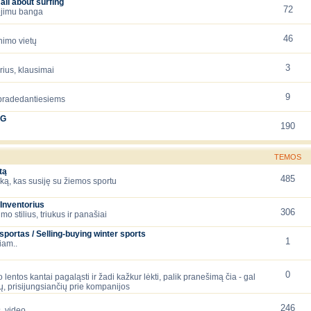
all about surfing
72
iejimu banga
46
nimo vietų
3
orius, klausimai
9
 pradedantiesiems
NG
190
TEMOS
tą
485
ską, kas susiję su žiemos sportu
Inventorius
306
mo stilius, triukus ir panašiai
ortas / Selling-buying winter sports
1
iam..
0
 lentos kantai pagaląsti ir žadi kažkur lėkti, palik pranešimą čia - gal
, prisijungsiančių prie kompanijos
246
, video