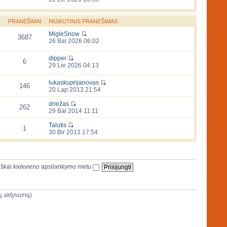
PRANEŠIMAI
PASKUTINIS PRANEŠIMAS
MigleSnow
3687
26 Bal 2026 06:02
dipper
6
29 Lie 2026 04:13
lukaskuprijanovas
146
20 Lap 2013 21:54
driežas
262
29 Bal 2014 11:11
Talutis
1
30 Bir 2013 17:54
iškai kiekvieno apsilankymo metu
ijų aktyvumą)