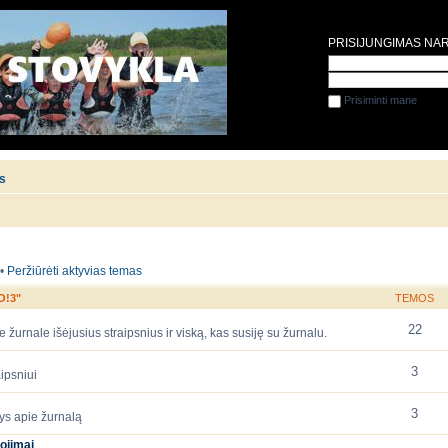
PRISIJUNGIMAS NA
Prisiminti mane
is
•
Peržiūrėti aktyvias temas
O!3"
TEMOS
22
 žurnale išėjusius straipsnius ir viską, kas susiję su žurnalu.
3
ipsniui
3
ys apie žurnalą
ojimai