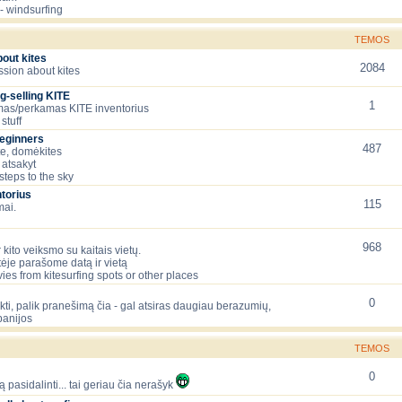
- windsurfing
TEMOS
bout kites
2084
ssion about kites
g-selling KITE
1
as/perkamas KITE inventorius
stuff
beginners
487
te, domėkites
 atsakyt
 steps to the sky
torius
115
mai.
968
 kito veiksmo su kaitais vietų.
tėje parašome datą ir vietą
ies from kitesurfing spots or other places
0
lėkti, palik pranešimą čia - gal atsiras daugiau berazumių,
panijos
TEMOS
0
ą pasidalinti... tai geriau čia nerašyk