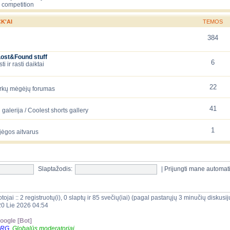
 competition
K'AI
TEMOS
384
Lost&Found stuff
6
 ir rasti daiktai
22
arkų mėgėjų forumas
41
galerija / Coolest shorts gallery
1
jėgos aitvarus
Slaptažodis:
|
Prijungti mane automat
tojai :: 2 registruotų(i), 0 slaptų ir 85 svečių(iai) (pagal pastarųjų 3 minučių diskus
20 Lie 2026 04:54
oogle [Bot]
ORG
,
Globalūs moderatoriai