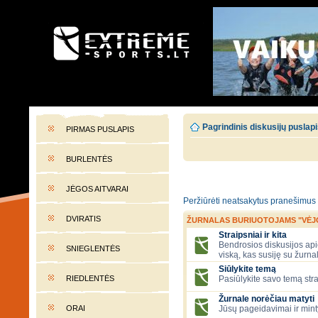
EXTREME-SPORTS.LT
Lietuvos extremalaus sporto portalas
Pagrindinis diskusijų puslap
PIRMAS PUSLAPIS
BURLENTĖS
JĖGOS AITVARAI
Peržiūrėti neatsakytus pranešimus
DVIRATIS
ŽURNALAS BURIUOTOJAMS "VĖJ
Straipsniai ir kita
Bendrosios diskusijos apie
SNIEGLENTĖS
viską, kas susiję su žurna
Siūlykite temą
RIEDLENTĖS
Pasiūlykite savo temą stra
Žurnale norėčiau matyti
ORAI
Jūsų pageidavimai ir mint