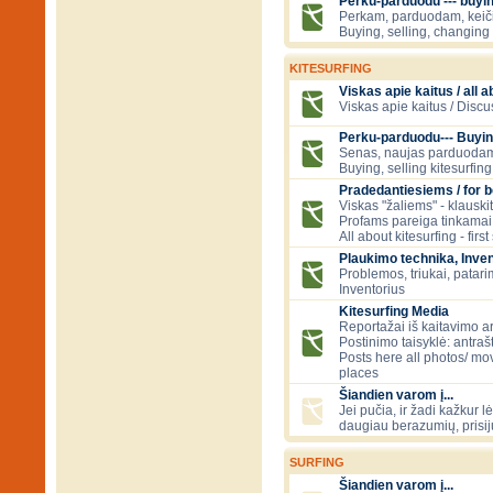
Perku-parduodu --- buying
Perkam, parduodam, kei
Buying, selling, changing 
KITESURFING
Viskas apie kaitus / all a
Viskas apie kaitus / Discu
Perku-parduodu--- Buyin
Senas, naujas parduodam
Buying, selling kitesurfing 
Pradedantiesiems / for 
Viskas "žaliems" - klauski
Profams pareiga tinkamai
All about kitesurfing - first
Plaukimo technika, Inven
Problemos, triukai, patari
Inventorius
Kitesurfing Media
Reportažai iš kaitavimo ar
Postinimo taisyklė: antraš
Posts here all photos/ mov
places
Šiandien varom į...
Jei pučia, ir žadi kažkur lė
daugiau berazumių, prisi
SURFING
Šiandien varom į...