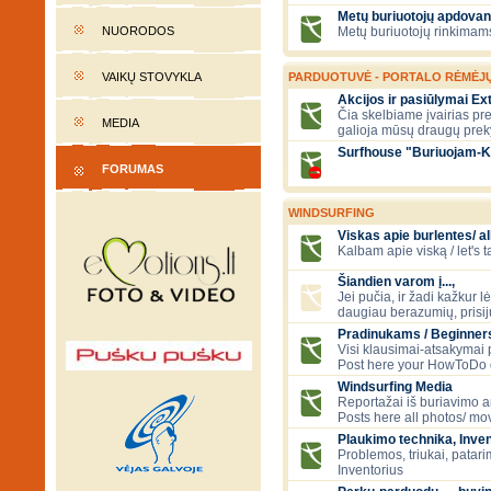
Metų buriuotojų apdovan
NUORODOS
Metų buriuotojų rinkimams
VAIKŲ STOVYKLA
PARDUOTUVĖ - PORTALO RĖMĖJ
Akcijos ir pasiūlymai E
Čia skelbiame įvairias pre
MEDIA
galioja mūsų draugų prek
Surfhouse "Buriuojam-K
FORUMAS
WINDSURFING
Viskas apie burlentes/ al
Kalbam apie viską / let's 
Šiandien varom į...,
Jei pučia, ir žadi kažkur lė
daugiau berazumių, prisi
Pradinukams / Beginners
Visi klausimai-atsakymai
Post here your HowToDo 
Windsurfing Media
Reportažai iš buriavimo ar
Posts here all photos/ mov
Plaukimo technika, Inven
Problemos, triukai, patari
Inventorius