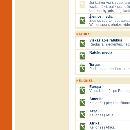
Jei kažkur yra sniego, tavo
kažkur lėkti, palik praneš
berazumių, prisijungsianč
Žiemos media
Žiemos sporto nuotraukos
Winter sports photos, vid
RATUKAI
Viskas apie ratukus
Riedučiai, riedlentės, ried
Ratukų media
Turgus
Perkam parduodam ratuk
KELIONĖS
Europa
Visos kelionės po Europą
Amerika
Kelionės į pietų bei šiau
Azija
Kelionės į Aziją
Afrika
Kelionės į Afriką