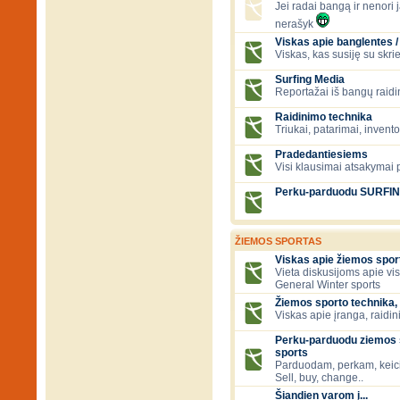
Jei radai bangą ir nenori ją
nerašyk
Viskas apie banglentes / 
Viskas, kas susiję su skr
Surfing Media
Reportažai iš bangų raidi
Raidinimo technika
Triukai, patarimai, invent
Pradedantiesiems
Visi klausimai atsakymai
Perku-parduodu SURFI
ŽIEMOS SPORTAS
Viskas apie žiemos spor
Vieta diskusijoms apie vi
General Winter sports
Žiemos sporto technika, 
Viskas apie įranga, raidini
Perku-parduodu ziemos s
sports
Parduodam, perkam, keic
Sell, buy, change..
Šiandien varom į...