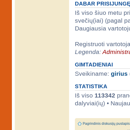
DABAR PRISIJUNG
Iš viso šiuo metu p
svečių(iai) (pagal 
Daugiausia vartotoj
Registruoti vartotoj
Legenda:
Administra
GIMTADIENIAI
Sveikiname:
girius
STATISTIKA
Iš viso
113342
prane
dalyviai(ių) • Nauja
Pagrindinis diskusijų puslapis