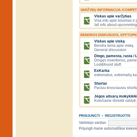
VARŽYBŲ INFORMACIJA /COMPET
Viskas apie varžybas
Visa info apie būsimas ir
/all info about upcomming
BENDROS DISKUSIJOS, OFFTOPIC
Viskas apie viską
Bendra tema apie viską
General discussion
Dingo, pamesta, rasta / 
Dingęs inventorius, pamesti
Lost&found stuff.
ExKarka
extremalus, extremalių k
Shortai
Paciuu kroociausiu shortu 
Jėgos aitvarų mokyklėlė
Kviečiame išmokti valdyti 
PRISIJUNGTI
•
REGISTRUOTIS
Vartotojo vardas:
Prijungti mane automatiškai kiek