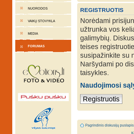
NUORODOS
REGISTRUOTIS
Norėdami prisijung
VAIKŲ STOVYKLA
užtrunka vos keli
MEDIA
galimybių. Diskusi
teises registruot
FORUMAS
susipažinkite su 
Naršydami po disk
taisykles.
Naudojimosi są
Registruotis
Pagrindinis diskusijų puslapis
K