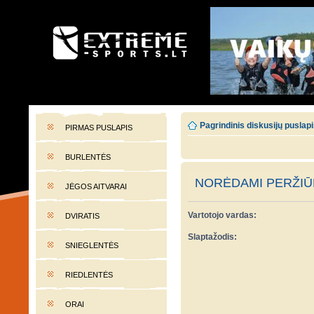
EXTREME-SPORTS.LT
Lietuvos extremalaus sporto portalas
Pagrindinis diskusijų puslap
PIRMAS PUSLAPIS
BURLENTĖS
NORĖDAMI PERŽIŪR
JĖGOS AITVARAI
Vartotojo vardas:
DVIRATIS
Slaptažodis:
SNIEGLENTĖS
RIEDLENTĖS
ORAI