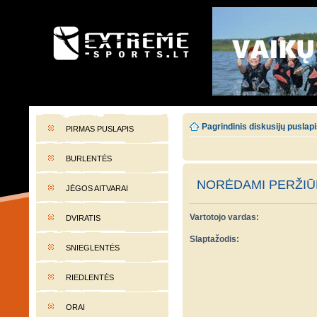
EXTREME-SPORTS.LT
Lietuvos extremalaus sporto portalas
Pagrindinis diskusijų puslap
PIRMAS PUSLAPIS
BURLENTĖS
NORĖDAMI PERŽIŪR
JĖGOS AITVARAI
Vartotojo vardas:
DVIRATIS
Slaptažodis:
SNIEGLENTĖS
RIEDLENTĖS
ORAI