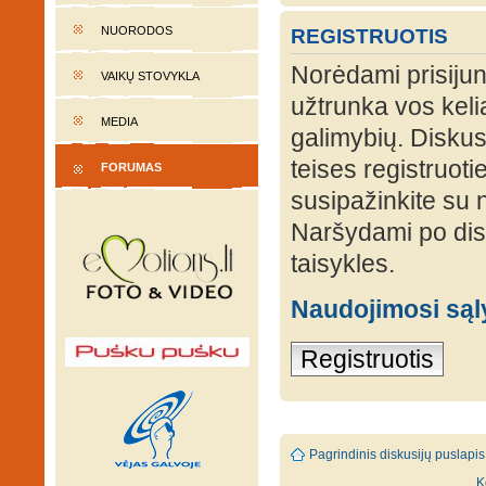
NUORODOS
REGISTRUOTIS
Norėdami prisijung
VAIKŲ STOVYKLA
užtrunka vos keli
MEDIA
galimybių. Diskusi
teises registruot
FORUMAS
susipažinkite su 
Naršydami po disk
taisykles.
Naudojimosi są
Registruotis
Pagrindinis diskusijų puslapis
K