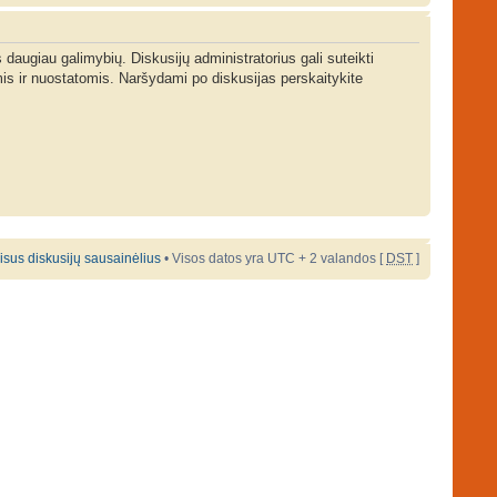
s daugiau galimybių. Diskusijų administratorius gali suteikti
is ir nuostatomis. Naršydami po diskusijas perskaitykite
 visus diskusijų sausainėlius
• Visos datos yra UTC + 2 valandos [
DST
]