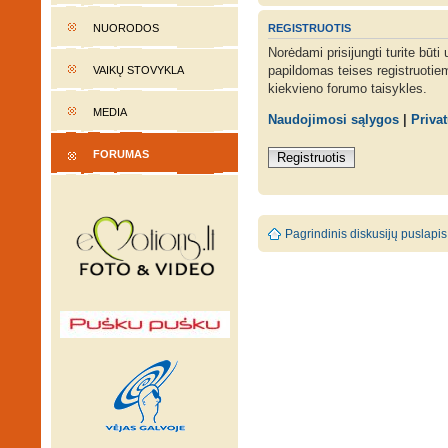
REGISTRUOTIS
NUORODOS
Norėdami prisijungti turite būti
papildomas teises registruotie
VAIKŲ STOVYKLA
kiekvieno forumo taisykles.
MEDIA
Naudojimosi sąlygos
|
Priva
FORUMAS
Registruotis
Pagrindinis diskusijų puslapis