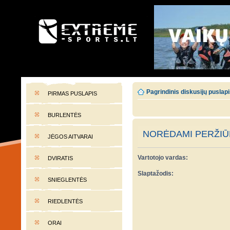
EXTREME-SPORTS.LT
Lietuvos extremalaus sporto portalas
Pagrindinis diskusijų puslap
PIRMAS PUSLAPIS
BURLENTĖS
NORĖDAMI PERŽIŪR
JĖGOS AITVARAI
Vartotojo vardas:
DVIRATIS
Slaptažodis:
SNIEGLENTĖS
RIEDLENTĖS
ORAI