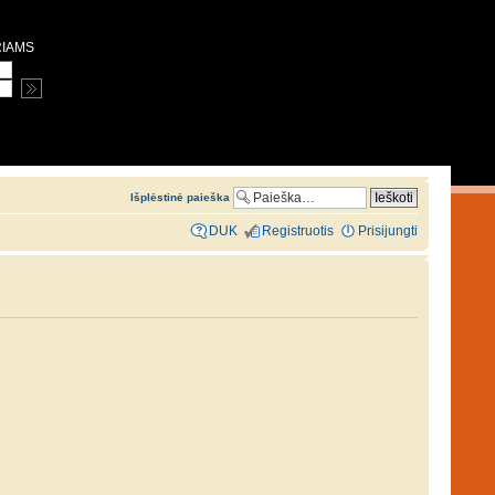
RIAMS
Išplėstinė paieška
DUK
Registruotis
Prisijungti