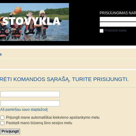
PRISIJUNGIMAS NA
Prisiminti mane
is
ĖTI KOMANDOS SĄRAŠĄ, TURITE PRISIJUNGTI.
Aš pamiršau savo slaptažodį
Prijungti mane automatiškai kiekvieno apsilankymo metu
Paslėpti mano būseną šios sesijos metu