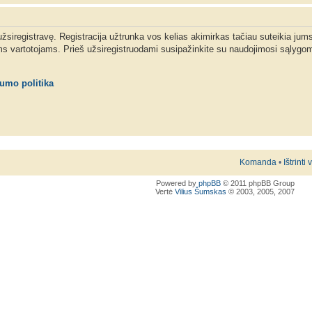
 užsiregistravę. Registracija užtrunka vos kelias akimirkas tačiau suteikia jum
ms vartotojams. Prieš užsiregistruodami susipažinkite su naudojimosi sąlygom
tumo politika
Komanda
•
Ištrinti
Powered by
phpBB
© 2011 phpBB Group
Vertė
Vilius Šumskas
© 2003, 2005, 2007