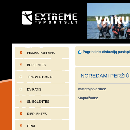
EXTREME-SPORTS.LT
Lietuvos extremalaus sporto portalas
Pagrindinis diskusijų puslap
PIRMAS PUSLAPIS
BURLENTĖS
NORĖDAMI PERŽIŪR
JĖGOS AITVARAI
Vartotojo vardas:
DVIRATIS
Slaptažodis:
SNIEGLENTĖS
RIEDLENTĖS
ORAI