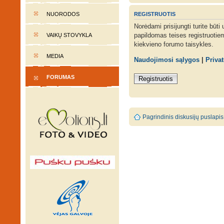
REGISTRUOTIS
NUORODOS
Norėdami prisijungti turite būti
papildomas teises registruotie
VAIKŲ STOVYKLA
kiekvieno forumo taisykles.
MEDIA
Naudojimosi sąlygos
|
Priva
FORUMAS
Registruotis
Pagrindinis diskusijų puslapis