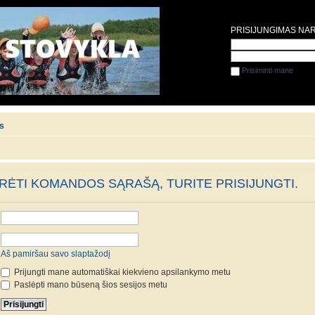
PRISIJUNGIMAS NA
Prisiminti mane
is
ĖTI KOMANDOS SĄRAŠĄ, TURITE PRISIJUNGTI.
Aš pamiršau savo slaptažodį
Prijungti mane automatiškai kiekvieno apsilankymo metu
Paslėpti mano būseną šios sesijos metu