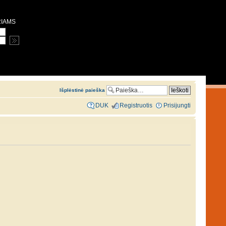
RIAMS
Išplėstinė paieška
DUK
Registruotis
Prisijungti