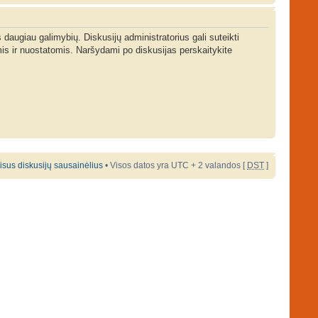
s daugiau galimybių. Diskusijų administratorius gali suteikti
is ir nuostatomis. Naršydami po diskusijas perskaitykite
 visus diskusijų sausainėlius
• Visos datos yra UTC + 2 valandos [
DST
]