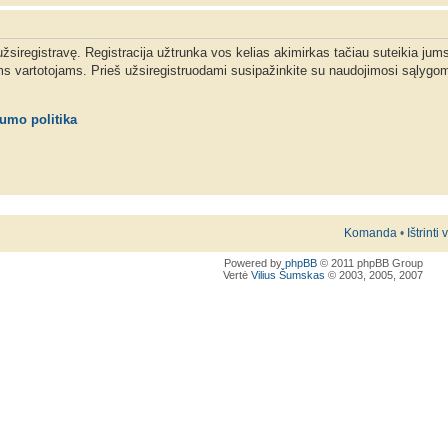
 užsiregistravę. Registracija užtrunka vos kelias akimirkas tačiau suteikia jum
ms vartotojams. Prieš užsiregistruodami susipažinkite su naudojimosi sąlygom
tumo politika
Komanda
•
Ištrinti
Powered by
phpBB
© 2011 phpBB Group
Vertė
Vilius Šumskas
© 2003, 2005, 2007