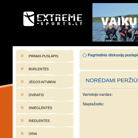
EXTREME-SPORTS.LT
Lietuvos extremalaus sporto portalas
Pagrindinis diskusijų puslap
PIRMAS PUSLAPIS
BURLENTĖS
NORĖDAMI PERŽIŪR
JĖGOS AITVARAI
Vartotojo vardas:
DVIRATIS
Slaptažodis:
SNIEGLENTĖS
RIEDLENTĖS
ORAI