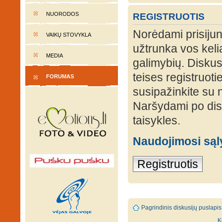
NUORODOS
REGISTRUOTIS
Norėdami prisijung
VAIKŲ STOVYKLA
užtrunka vos keli
MEDIA
galimybių. Diskusi
teises registruot
FORUMAS
susipažinkite su 
Naršydami po disk
taisykles.
Naudojimosi są
Registruotis
Pagrindinis diskusijų puslapis
K