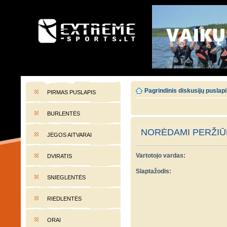
EXTREME-SPORTS.LT
Lietuvos extremalaus sporto portalas
Pagrindinis diskusijų puslap
PIRMAS PUSLAPIS
BURLENTĖS
NORĖDAMI PERŽIŪR
JĖGOS AITVARAI
Vartotojo vardas:
DVIRATIS
Slaptažodis:
SNIEGLENTĖS
RIEDLENTĖS
ORAI