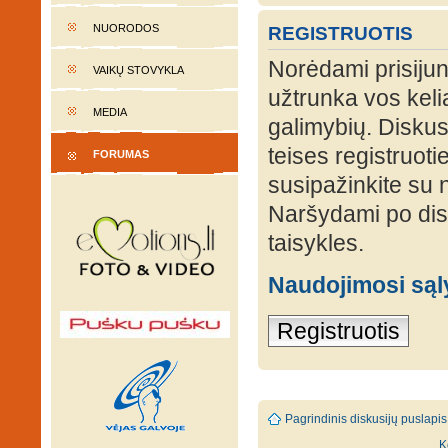
NUORODOS
REGISTRUOTIS
Norėdami prisijung
VAIKŲ STOVYKLA
užtrunka vos keli
MEDIA
galimybių. Diskusi
teises registruot
FORUMAS
susipažinkite su 
Naršydami po disk
taisykles.
Naudojimosi są
Registruotis
Pagrindinis diskusijų puslapis
K