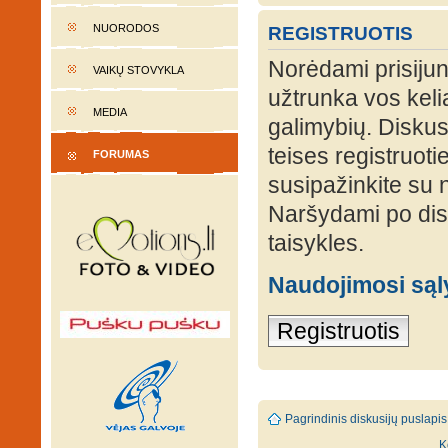
NUORODOS
REGISTRUOTIS
Norėdami prisijung
VAIKŲ STOVYKLA
užtrunka vos keli
MEDIA
galimybių. Diskusi
teises registruot
FORUMAS
susipažinkite su 
Naršydami po disk
taisykles.
Naudojimosi są
Registruotis
Pagrindinis diskusijų puslapis
K