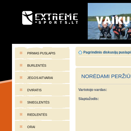
EXTREME-SPORTS.LT
Lietuvos extremalaus sporto portalas
Pagrindinis diskusijų puslap
PIRMAS PUSLAPIS
BURLENTĖS
NORĖDAMI PERŽIŪR
JĖGOS AITVARAI
Vartotojo vardas:
DVIRATIS
Slaptažodis:
SNIEGLENTĖS
RIEDLENTĖS
ORAI