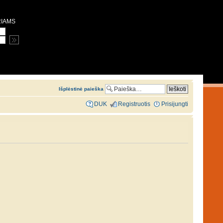
RIAMS
Išplėstinė paieška
DUK
Registruotis
Prisijungti