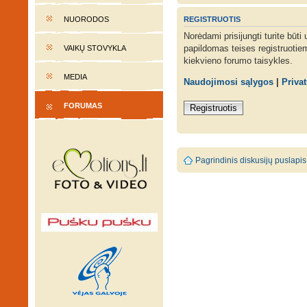
REGISTRUOTIS
NUORODOS
Norėdami prisijungti turite būti
papildomas teises registruotie
VAIKŲ STOVYKLA
kiekvieno forumo taisykles.
MEDIA
Naudojimosi sąlygos
|
Priva
FORUMAS
Registruotis
Pagrindinis diskusijų puslapis