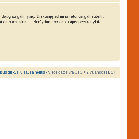
s daugiau galimybių. Diskusijų administratorius gali suteikti
is ir nuostatomis. Naršydami po diskusijas perskaitykite
 visus diskusijų sausainėlius
• Visos datos yra UTC + 2 valandos [
DST
]