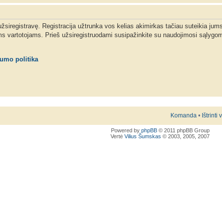
 užsiregistravę. Registracija užtrunka vos kelias akimirkas tačiau suteikia jum
ms vartotojams. Prieš užsiregistruodami susipažinkite su naudojimosi sąlygom
tumo politika
Komanda
•
Ištrinti
Powered by
phpBB
© 2011 phpBB Group
Vertė
Vilius Šumskas
© 2003, 2005, 2007