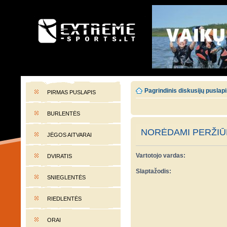
EXTREME-SPORTS.LT
Lietuvos extremalaus sporto portalas
Pagrindinis diskusijų puslap
PIRMAS PUSLAPIS
BURLENTĖS
NORĖDAMI PERŽIŪR
JĖGOS AITVARAI
Vartotojo vardas:
DVIRATIS
Slaptažodis:
SNIEGLENTĖS
RIEDLENTĖS
ORAI