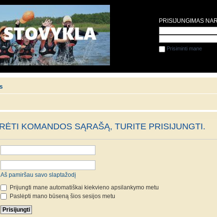
PRISIJUNGIMAS NA
Prisiminti mane
is
ĖTI KOMANDOS SĄRAŠĄ, TURITE PRISIJUNGTI.
Aš pamiršau savo slaptažodį
Prijungti mane automatiškai kiekvieno apsilankymo metu
Paslėpti mano būseną šios sesijos metu