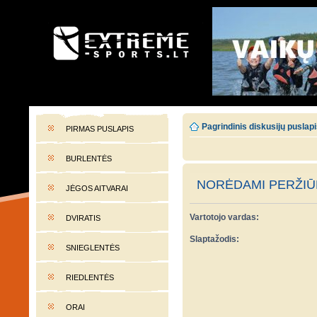
EXTREME-SPORTS.LT
Lietuvos extremalaus sporto portalas
Pagrindinis diskusijų puslap
PIRMAS PUSLAPIS
BURLENTĖS
NORĖDAMI PERŽIŪR
JĖGOS AITVARAI
Vartotojo vardas:
DVIRATIS
Slaptažodis:
SNIEGLENTĖS
RIEDLENTĖS
ORAI