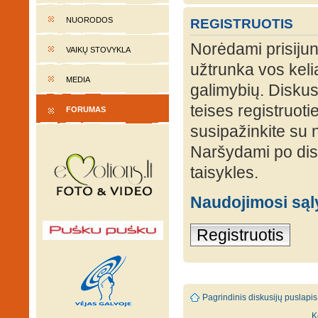
NUORODOS
REGISTRUOTIS
Norėdami prisijung
VAIKŲ STOVYKLA
užtrunka vos keli
MEDIA
galimybių. Diskusi
teises registruot
FORUMAS
susipažinkite su 
Naršydami po disk
taisykles.
Naudojimosi są
Registruotis
Pagrindinis diskusijų puslapis
K