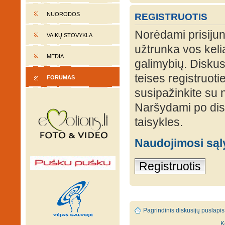
NUORODOS
REGISTRUOTIS
Norėdami prisijung
VAIKŲ STOVYKLA
užtrunka vos keli
MEDIA
galimybių. Diskusi
teises registruot
FORUMAS
susipažinkite su 
Naršydami po disk
taisykles.
Naudojimosi są
Registruotis
Pagrindinis diskusijų puslapis
K