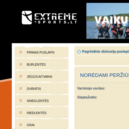
EXTREME-SPORTS.LT
Lietuvos extremalaus sporto portalas
Pagrindinis diskusijų puslap
PIRMAS PUSLAPIS
BURLENTĖS
NORĖDAMI PERŽIŪR
JĖGOS AITVARAI
Vartotojo vardas:
DVIRATIS
Slaptažodis:
SNIEGLENTĖS
RIEDLENTĖS
ORAI