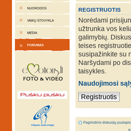
NUORODOS
REGISTRUOTIS
Norėdami prisijung
VAIKŲ STOVYKLA
užtrunka vos keli
MEDIA
galimybių. Diskusi
teises registruot
FORUMAS
susipažinkite su 
Naršydami po disk
taisykles.
Naudojimosi są
Registruotis
Pagrindinis diskusijų puslapis
K