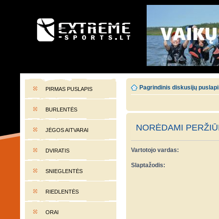
EXTREME-SPORTS.LT
Lietuvos extremalaus sporto portalas
Pagrindinis diskusijų puslap
PIRMAS PUSLAPIS
BURLENTĖS
NORĖDAMI PERŽIŪR
JĖGOS AITVARAI
Vartotojo vardas:
DVIRATIS
Slaptažodis:
SNIEGLENTĖS
RIEDLENTĖS
ORAI