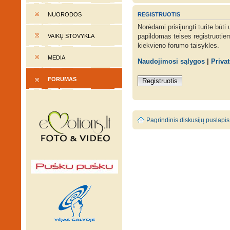
REGISTRUOTIS
NUORODOS
Norėdami prisijungti turite būti
papildomas teises registruotie
VAIKŲ STOVYKLA
kiekvieno forumo taisykles.
MEDIA
Naudojimosi sąlygos
|
Priva
FORUMAS
Registruotis
Pagrindinis diskusijų puslapis