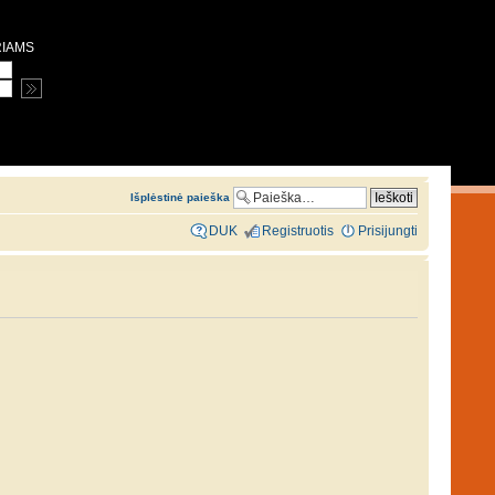
RIAMS
Išplėstinė paieška
DUK
Registruotis
Prisijungti