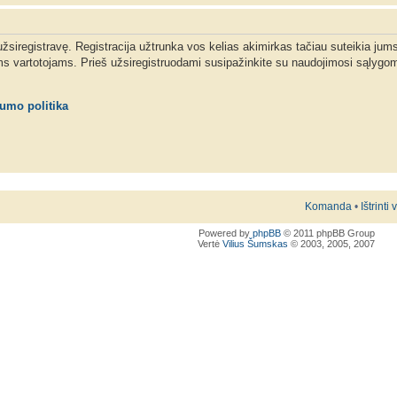
 užsiregistravę. Registracija užtrunka vos kelias akimirkas tačiau suteikia jum
ms vartotojams. Prieš užsiregistruodami susipažinkite su naudojimosi sąlygom
tumo politika
Komanda
•
Ištrinti
Powered by
phpBB
© 2011 phpBB Group
Vertė
Vilius Šumskas
© 2003, 2005, 2007