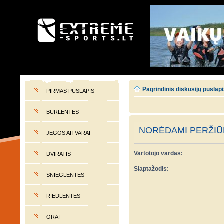
EXTREME-SPORTS.LT
Lietuvos extremalaus sporto portalas
Pagrindinis diskusijų puslap
PIRMAS PUSLAPIS
BURLENTĖS
NORĖDAMI PERŽIŪR
JĖGOS AITVARAI
Vartotojo vardas:
DVIRATIS
Slaptažodis:
SNIEGLENTĖS
RIEDLENTĖS
ORAI