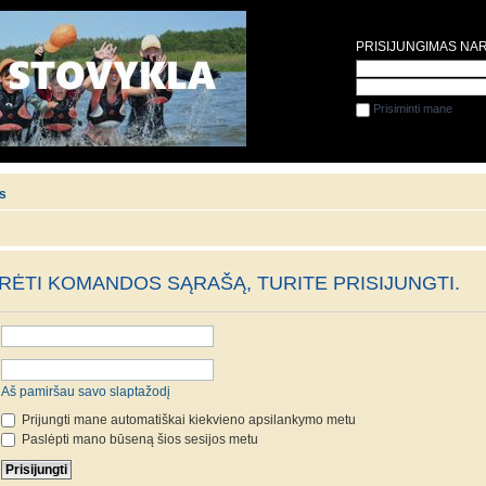
PRISIJUNGIMAS NA
Prisiminti mane
is
ĖTI KOMANDOS SĄRAŠĄ, TURITE PRISIJUNGTI.
Aš pamiršau savo slaptažodį
Prijungti mane automatiškai kiekvieno apsilankymo metu
Paslėpti mano būseną šios sesijos metu