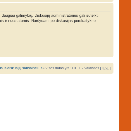
s daugiau galimybių. Diskusijų administratorius gali suteikti
is ir nuostatomis. Naršydami po diskusijas perskaitykite
 visus diskusijų sausainėlius
• Visos datos yra UTC + 2 valandos [
DST
]