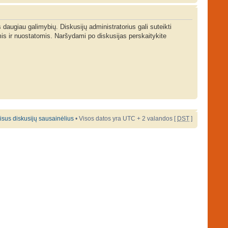
s daugiau galimybių. Diskusijų administratorius gali suteikti
is ir nuostatomis. Naršydami po diskusijas perskaitykite
 visus diskusijų sausainėlius
• Visos datos yra UTC + 2 valandos [
DST
]