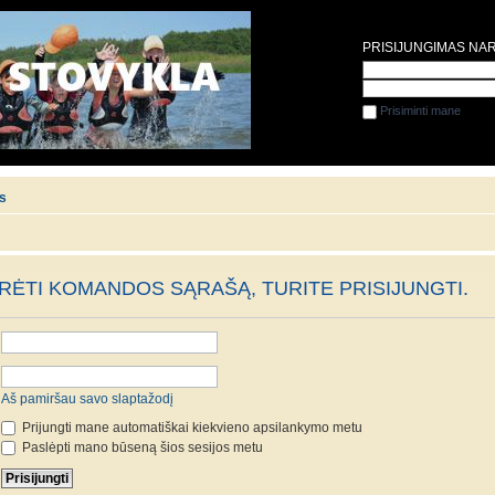
PRISIJUNGIMAS NA
Prisiminti mane
is
ĖTI KOMANDOS SĄRAŠĄ, TURITE PRISIJUNGTI.
Aš pamiršau savo slaptažodį
Prijungti mane automatiškai kiekvieno apsilankymo metu
Paslėpti mano būseną šios sesijos metu