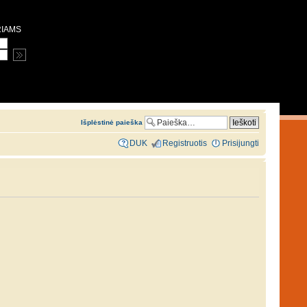
RIAMS
Išplėstinė paieška
DUK
Registruotis
Prisijungti