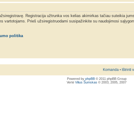
 užsiregistravę. Registracija užtrunka vos kelias akimirkas tačiau suteikia jum
ms vartotojams. Prieš užsiregistruodami susipažinkite su naudojimosi sąlygom
tumo politika
Komanda
•
Ištrinti
Powered by
phpBB
© 2011 phpBB Group
Vertė
Vilius Šumskas
© 2003, 2005, 2007