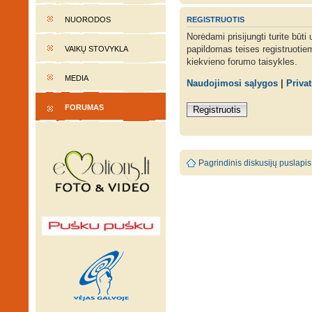
REGISTRUOTIS
NUORODOS
Norėdami prisijungti turite būti
papildomas teises registruotie
VAIKŲ STOVYKLA
kiekvieno forumo taisykles.
MEDIA
Naudojimosi sąlygos
|
Priva
FORUMAS
Registruotis
Pagrindinis diskusijų puslapis