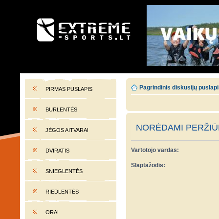
EXTREME-SPORTS.LT
Lietuvos extremalaus sporto portalas
Pagrindinis diskusijų puslap
PIRMAS PUSLAPIS
BURLENTĖS
NORĖDAMI PERŽIŪR
JĖGOS AITVARAI
Vartotojo vardas:
DVIRATIS
Slaptažodis:
SNIEGLENTĖS
RIEDLENTĖS
ORAI