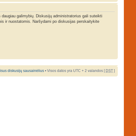
s daugiau galimybių. Diskusijų administratorius gali suteikti
is ir nuostatomis. Naršydami po diskusijas perskaitykite
 visus diskusijų sausainėlius
• Visos datos yra UTC + 2 valandos [
DST
]