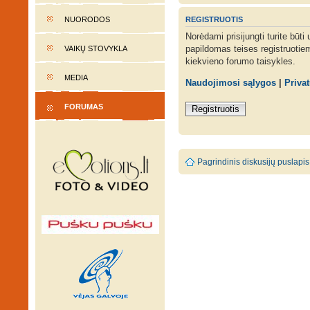
REGISTRUOTIS
NUORODOS
Norėdami prisijungti turite būti
papildomas teises registruotie
VAIKŲ STOVYKLA
kiekvieno forumo taisykles.
MEDIA
Naudojimosi sąlygos
|
Priva
FORUMAS
Registruotis
Pagrindinis diskusijų puslapis