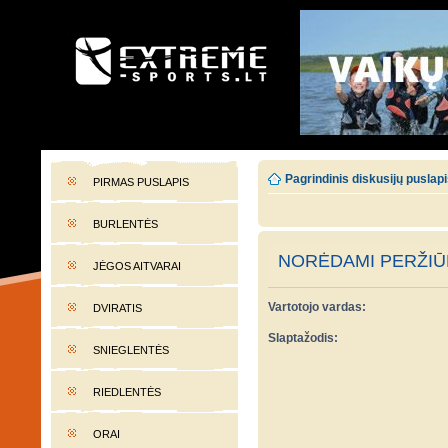
EXTREME-SPORTS.LT
Lietuvos extremalaus sporto portalas
Pagrindinis diskusijų puslap
PIRMAS PUSLAPIS
BURLENTĖS
NORĖDAMI PERŽIŪR
JĖGOS AITVARAI
Vartotojo vardas:
DVIRATIS
Slaptažodis:
SNIEGLENTĖS
RIEDLENTĖS
ORAI