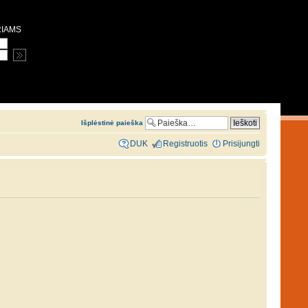
RIAMS
Išplėstinė paieška
DUK
Registruotis
Prisijungti