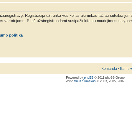
 užsiregistravę. Registracija užtrunka vos kelias akimirkas tačiau suteikia jum
ms vartotojams. Prieš užsiregistruodami susipažinkite su naudojimosi sąlygom
tumo politika
Komanda
•
Ištrinti
Powered by
phpBB
© 2011 phpBB Group
Vertė
Vilius Šumskas
© 2003, 2005, 2007