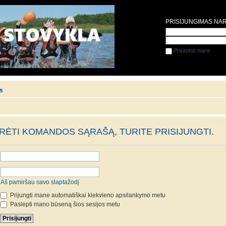
PRISIJUNGIMAS NA
Prisiminti mane
is
ĖTI KOMANDOS SĄRAŠĄ, TURITE PRISIJUNGTI.
Aš pamiršau savo slaptažodį
Prijungti mane automatiškai kiekvieno apsilankymo metu
Paslėpti mano būseną šios sesijos metu