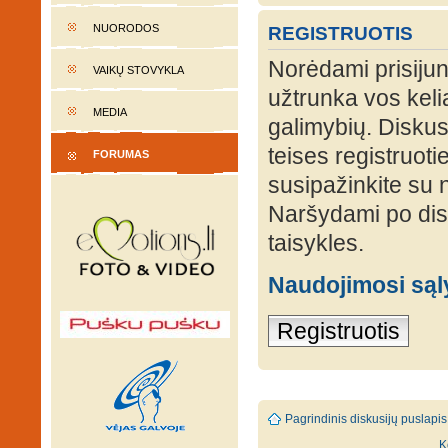
NUORODOS
REGISTRUOTIS
Norėdami prisijung
VAIKŲ STOVYKLA
užtrunka vos keli
MEDIA
galimybių. Diskusi
teises registruot
FORUMAS
susipažinkite su 
Naršydami po disk
taisykles.
Naudojimosi są
Registruotis
Pagrindinis diskusijų puslapis
K