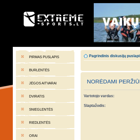
EXTREME-SPORTS.LT
Lietuvos extremalaus sporto portalas
Pagrindinis diskusijų puslap
PIRMAS PUSLAPIS
BURLENTĖS
NORĖDAMI PERŽIŪR
JĖGOS AITVARAI
Vartotojo vardas:
DVIRATIS
Slaptažodis:
SNIEGLENTĖS
RIEDLENTĖS
ORAI