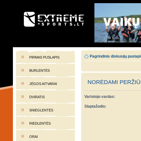
EXTREME-SPORTS.LT
Lietuvos extremalaus sporto portalas
Pagrindinis diskusijų puslap
PIRMAS PUSLAPIS
BURLENTĖS
NORĖDAMI PERŽIŪR
JĖGOS AITVARAI
Vartotojo vardas:
DVIRATIS
Slaptažodis:
SNIEGLENTĖS
RIEDLENTĖS
ORAI