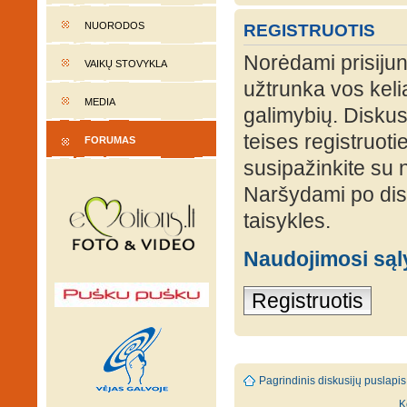
NUORODOS
REGISTRUOTIS
Norėdami prisijung
VAIKŲ STOVYKLA
užtrunka vos keli
MEDIA
galimybių. Diskusi
teises registruot
FORUMAS
susipažinkite su 
Naršydami po disk
taisykles.
Naudojimosi są
Registruotis
Pagrindinis diskusijų puslapis
K