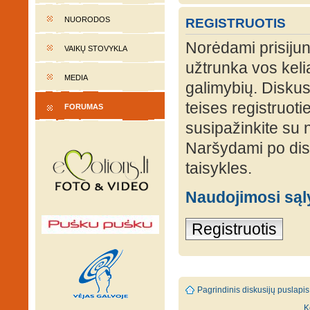
NUORODOS
REGISTRUOTIS
Norėdami prisijung
VAIKŲ STOVYKLA
užtrunka vos keli
MEDIA
galimybių. Diskusi
teises registruot
FORUMAS
susipažinkite su 
Naršydami po disk
taisykles.
Naudojimosi są
Registruotis
Pagrindinis diskusijų puslapis
K