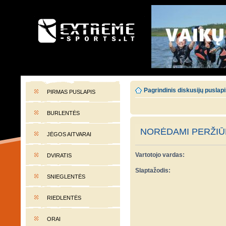
EXTREME-SPORTS.LT
Lietuvos extremalaus sporto portalas
Pagrindinis diskusijų puslap
PIRMAS PUSLAPIS
BURLENTĖS
NORĖDAMI PERŽIŪR
JĖGOS AITVARAI
Vartotojo vardas:
DVIRATIS
Slaptažodis:
SNIEGLENTĖS
RIEDLENTĖS
ORAI