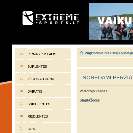
EXTREME-SPORTS.LT
Lietuvos extremalaus sporto portalas
Pagrindinis diskusijų puslap
PIRMAS PUSLAPIS
BURLENTĖS
NORĖDAMI PERŽIŪR
JĖGOS AITVARAI
Vartotojo vardas:
DVIRATIS
Slaptažodis:
SNIEGLENTĖS
RIEDLENTĖS
ORAI