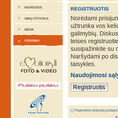
NUORODOS
REGISTRUOTIS
Norėdami prisijung
VAIKŲ STOVYKLA
užtrunka vos keli
MEDIA
galimybių. Diskusi
teises registruot
FORUMAS
susipažinkite su 
Naršydami po disk
taisykles.
Naudojimosi są
Registruotis
Pagrindinis diskusijų puslapis
K