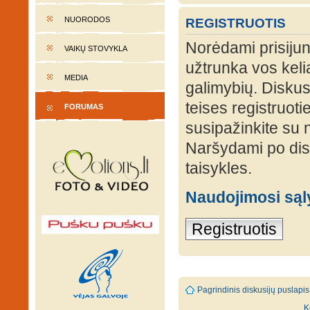
NUORODOS
REGISTRUOTIS
Norėdami prisijung
VAIKŲ STOVYKLA
užtrunka vos keli
MEDIA
galimybių. Diskusi
teises registruot
FORUMAS
susipažinkite su 
Naršydami po disk
taisykles.
Naudojimosi są
Registruotis
Pagrindinis diskusijų puslapis
K