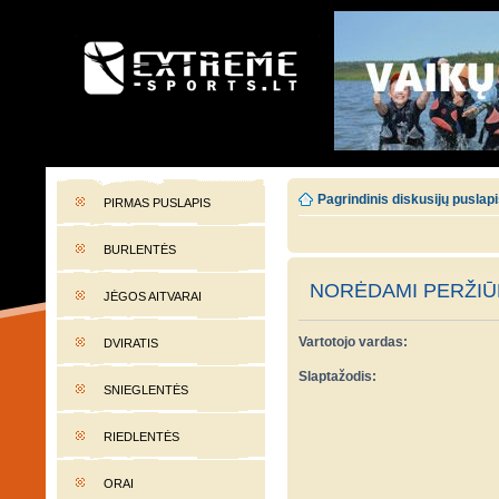
EXTREME-SPORTS.LT
Lietuvos extremalaus sporto portalas
Pagrindinis diskusijų puslap
PIRMAS PUSLAPIS
BURLENTĖS
NORĖDAMI PERŽIŪR
JĖGOS AITVARAI
Vartotojo vardas:
DVIRATIS
Slaptažodis:
SNIEGLENTĖS
RIEDLENTĖS
ORAI