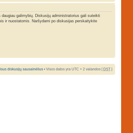
s daugiau galimybių. Diskusijų administratorius gali suteikti
is ir nuostatomis. Naršydami po diskusijas perskaitykite
 visus diskusijų sausainėlius
• Visos datos yra UTC + 2 valandos [
DST
]