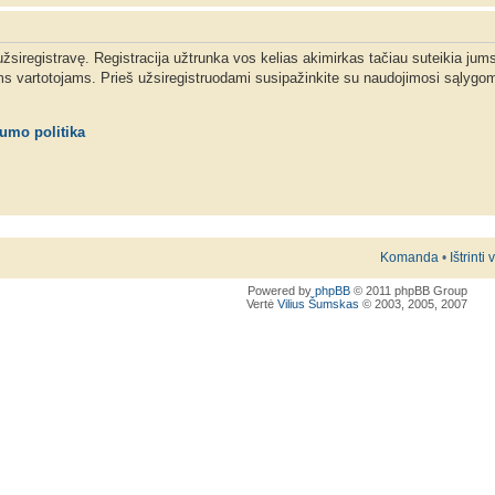
 užsiregistravę. Registracija užtrunka vos kelias akimirkas tačiau suteikia jum
ms vartotojams. Prieš užsiregistruodami susipažinkite su naudojimosi sąlygom
tumo politika
Komanda
•
Ištrinti
Powered by
phpBB
© 2011 phpBB Group
Vertė
Vilius Šumskas
© 2003, 2005, 2007