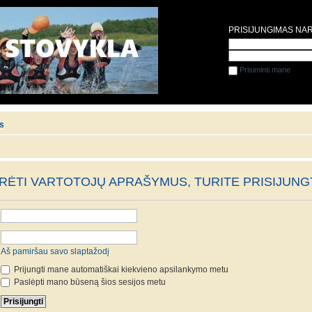
PRISIJUNGIMAS NA
Prisiminti mane
is
ĖTI VARTOTOJŲ APRAŠYMUS, TURITE PRISIJUNGT
Aš pamiršau savo slaptažodį
Prijungti mane automatiškai kiekvieno apsilankymo metu
Paslėpti mano būseną šios sesijos metu