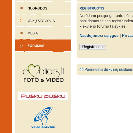
REGISTRUOTIS
NUORODOS
Norėdami prisijungti turite būti
papildomas teises registruotie
VAIKŲ STOVYKLA
kiekvieno forumo taisykles.
MEDIA
Naudojimosi sąlygos
|
Priva
FORUMAS
Registruotis
Pagrindinis diskusijų puslapis