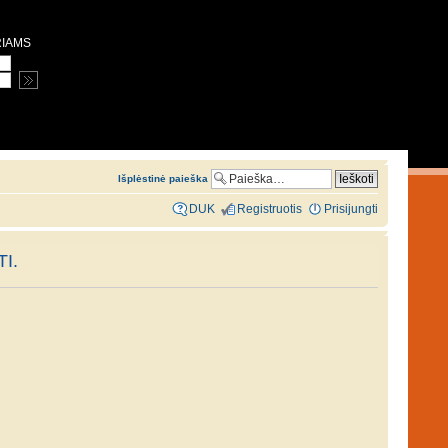
RIAMS
Išplėstinė paieška
DUK
Registruotis
Prisijungti
I.