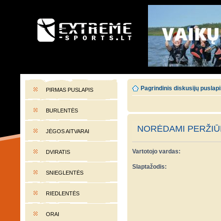
EXTREME-SPORTS.LT
Lietuvos extremalaus sporto portalas
Pagrindinis diskusijų puslap
PIRMAS PUSLAPIS
BURLENTĖS
NORĖDAMI PERŽIŪR
JĖGOS AITVARAI
Vartotojo vardas:
DVIRATIS
Slaptažodis:
SNIEGLENTĖS
RIEDLENTĖS
ORAI