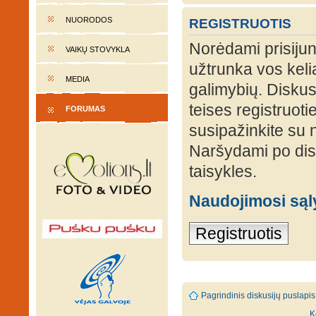
NUORODOS
REGISTRUOTIS
Norėdami prisijung
VAIKŲ STOVYKLA
užtrunka vos keli
MEDIA
galimybių. Diskusi
teises registruot
FORUMAS
susipažinkite su 
Naršydami po disk
taisykles.
Naudojimosi są
Registruotis
Pagrindinis diskusijų puslapis
K