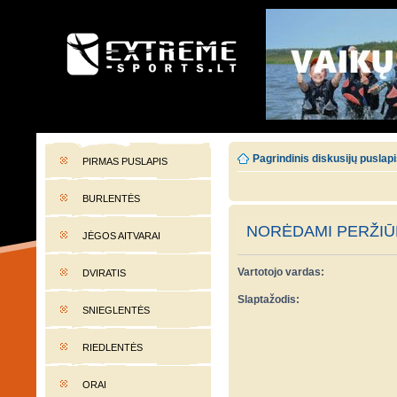
EXTREME-SPORTS.LT
Lietuvos extremalaus sporto portalas
Pagrindinis diskusijų puslap
PIRMAS PUSLAPIS
BURLENTĖS
NORĖDAMI PERŽIŪR
JĖGOS AITVARAI
Vartotojo vardas:
DVIRATIS
Slaptažodis:
SNIEGLENTĖS
RIEDLENTĖS
ORAI