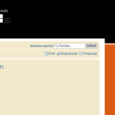
RIAMS
Išplėstinė paieška
DUK
Registruotis
Prisijungti
I.