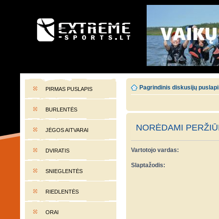
EXTREME-SPORTS.LT
Lietuvos extremalaus sporto portalas
Pagrindinis diskusijų puslap
PIRMAS PUSLAPIS
BURLENTĖS
NORĖDAMI PERŽIŪR
JĖGOS AITVARAI
Vartotojo vardas:
DVIRATIS
Slaptažodis:
SNIEGLENTĖS
RIEDLENTĖS
ORAI