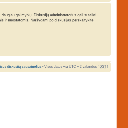
s daugiau galimybių. Diskusijų administratorius gali suteikti
is ir nuostatomis. Naršydami po diskusijas perskaitykite
 visus diskusijų sausainėlius
• Visos datos yra UTC + 2 valandos [
DST
]