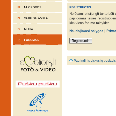
REGISTRUOTIS
NUORODOS
Norėdami prisijungti turite būti
papildomas teises registruotie
VAIKŲ STOVYKLA
kiekvieno forumo taisykles.
MEDIA
Naudojimosi sąlygos
|
Priva
FORUMAS
Registruotis
Pagrindinis diskusijų puslapis