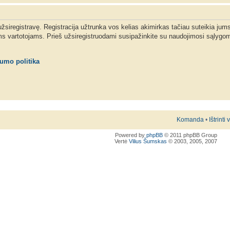
 užsiregistravę. Registracija užtrunka vos kelias akimirkas tačiau suteikia jum
ms vartotojams. Prieš užsiregistruodami susipažinkite su naudojimosi sąlygom
tumo politika
Komanda
•
Ištrinti
Powered by
phpBB
© 2011 phpBB Group
Vertė
Vilius Šumskas
© 2003, 2005, 2007