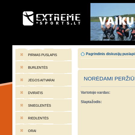
EXTREME-SPORTS.LT
Lietuvos extremalaus sporto portalas
Pagrindinis diskusijų puslap
PIRMAS PUSLAPIS
BURLENTĖS
NORĖDAMI PERŽIŪR
JĖGOS AITVARAI
Vartotojo vardas:
DVIRATIS
Slaptažodis:
SNIEGLENTĖS
RIEDLENTĖS
ORAI