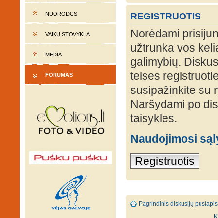
NUORODOS
REGISTRUOTIS
Norėdami prisijung
VAIKŲ STOVYKLA
užtrunka vos keli
MEDIA
galimybių. Diskusi
teises registruot
FORUMAS
susipažinkite su 
Naršydami po disk
taisykles.
Naudojimosi są
Registruotis
Pagrindinis diskusijų puslapis
K