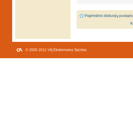
Pagrindinis diskusijų puslapis
K
© 2005-2011 VšĮ Ekstremalus Sportas