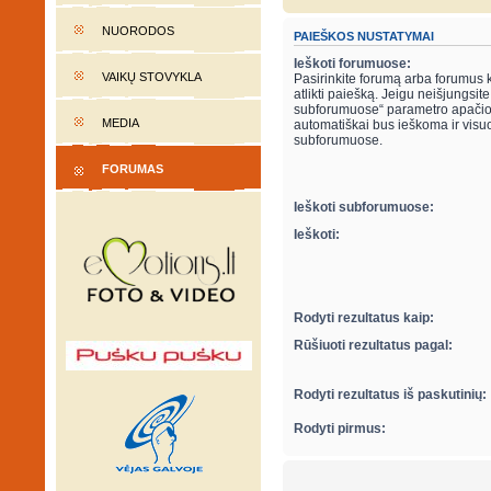
NUORODOS
PAIEŠKOS NUSTATYMAI
Ieškoti forumuose:
VAIKŲ STOVYKLA
Pasirinkite forumą arba forumus 
atlikti paiešką. Jeigu neišjungsite “ieškot
subforumuose“ parametro apačio
MEDIA
automatiškai bus ieškoma ir visu
subforumuose.
FORUMAS
Ieškoti subforumuose:
Ieškoti:
Rodyti rezultatus kaip:
Rūšiuoti rezultatus pagal:
Rodyti rezultatus iš paskutinių:
Rodyti pirmus: