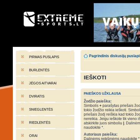
EXTREME-SPORTS.LT
Lietuvos extremalaus sporto portalas
Pagrindinis diskusijų puslap
PIRMAS PUSLAPIS
BURLENTĖS
IEŠKOTI
JĖGOS AITVARAI
PAIEŠKOS UŽKLAUSA
DVIRATIS
Žodžio paieška:
Simbolis
+
parašytas priešais žod
SNIEGLENTĖS
tokio žodžio reikia ieškoti. Simbo
priešais žodį reiškia kad tokio žo
nereikia. Jeigu ieškote tik vieno i
RIEDLENTĖS
atskirkite juos simboliu
|
. Dalinė
naudokite *.
Autoriaus paieška:
ORAI
Dalinėms reikšmėms naudokite *