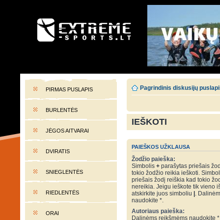
EXTREME-SPORTS.LT
Lietuvos extremalaus sporto portalas
Pagrindinis diskusijų puslap
PIRMAS PUSLAPIS
BURLENTĖS
IEŠKOTI
JĖGOS AITVARAI
PAIEŠKOS UŽKLAUSA
DVIRATIS
Žodžio paieška:
Simbolis
+
parašytas priešais žod
SNIEGLENTĖS
tokio žodžio reikia ieškoti. Simbo
priešais žodį reiškia kad tokio žo
nereikia. Jeigu ieškote tik vieno i
RIEDLENTĖS
atskirkite juos simboliu
|
. Dalinė
naudokite *.
Autoriaus paieška:
ORAI
Dalinėms reikšmėms naudokite *