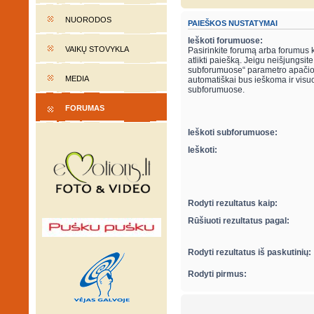
NUORODOS
PAIEŠKOS NUSTATYMAI
Ieškoti forumuose:
VAIKŲ STOVYKLA
Pasirinkite forumą arba forumus 
atlikti paiešką. Jeigu neišjungsite “ieškot
subforumuose“ parametro apačio
MEDIA
automatiškai bus ieškoma ir visu
subforumuose.
FORUMAS
Ieškoti subforumuose:
Ieškoti:
Rodyti rezultatus kaip:
Rūšiuoti rezultatus pagal:
Rodyti rezultatus iš paskutinių:
Rodyti pirmus: