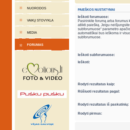
NUORODOS
PAIEŠKOS NUSTATYMAI
Ieškoti forumuose:
VAIKŲ STOVYKLA
Pasirinkite forumą arba forumus 
atlikti paiešką. Jeigu neišjungsite “ieškot
subforumuose“ parametro apačio
MEDIA
automatiškai bus ieškoma ir visu
subforumuose.
FORUMAS
Ieškoti subforumuose:
Ieškoti:
Rodyti rezultatus kaip:
Rūšiuoti rezultatus pagal:
Rodyti rezultatus iš paskutinių:
Rodyti pirmus: