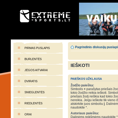
EXTREME-SPORTS.LT
Lietuvos extremalaus sporto portalas
Pagrindinis diskusijų puslap
PIRMAS PUSLAPIS
BURLENTĖS
IEŠKOTI
JĖGOS AITVARAI
PAIEŠKOS UŽKLAUSA
DVIRATIS
Žodžio paieška:
Simbolis
+
parašytas priešais žod
SNIEGLENTĖS
tokio žodžio reikia ieškoti. Simbo
priešais žodį reiškia kad tokio žo
nereikia. Jeigu ieškote tik vieno i
RIEDLENTĖS
atskirkite juos simboliu
|
. Dalinė
naudokite *.
Autoriaus paieška:
ORAI
Dalinėms reikšmėms naudokite *