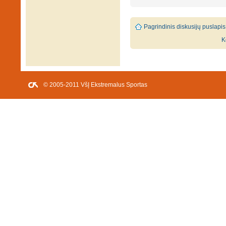
Pagrindinis diskusijų puslapis
K
© 2005-2011 VšĮ Ekstremalus Sportas