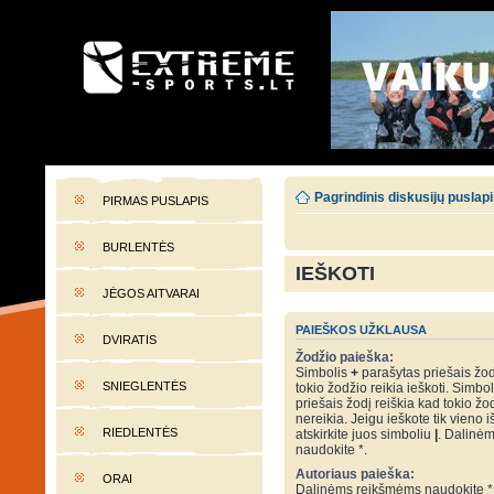
EXTREME-SPORTS.LT
Lietuvos extremalaus sporto portalas
Pagrindinis diskusijų puslap
PIRMAS PUSLAPIS
BURLENTĖS
IEŠKOTI
JĖGOS AITVARAI
PAIEŠKOS UŽKLAUSA
DVIRATIS
Žodžio paieška:
Simbolis
+
parašytas priešais žod
SNIEGLENTĖS
tokio žodžio reikia ieškoti. Simbo
priešais žodį reiškia kad tokio žo
nereikia. Jeigu ieškote tik vieno i
RIEDLENTĖS
atskirkite juos simboliu
|
. Dalinė
naudokite *.
Autoriaus paieška:
ORAI
Dalinėms reikšmėms naudokite *