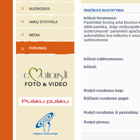
NUORODOS
PAIEŠKOS NUSTATYMAI
Ieškoti forumuose:
VAIKŲ STOVYKLA
Pasirinkite forumą arba forumus 
atlikti paiešką. Jeigu neišjungsite “ieškot
subforumuose“ parametro apačio
MEDIA
automatiškai bus ieškoma ir visu
subforumuose.
FORUMAS
Ieškoti subforumuose:
Ieškoti:
Rodyti rezultatus kaip:
Rūšiuoti rezultatus pagal:
Rodyti rezultatus iš paskutinių:
Rodyti pirmus: