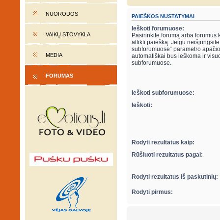
NUORODOS
PAIEŠKOS NUSTATYMAI
Ieškoti forumuose:
VAIKŲ STOVYKLA
Pasirinkite forumą arba forumus 
atlikti paiešką. Jeigu neišjungsite “ieškot
subforumuose“ parametro apačio
MEDIA
automatiškai bus ieškoma ir visu
subforumuose.
FORUMAS
Ieškoti subforumuose:
Ieškoti:
Rodyti rezultatus kaip:
Rūšiuoti rezultatus pagal:
Rodyti rezultatus iš paskutinių:
Rodyti pirmus: