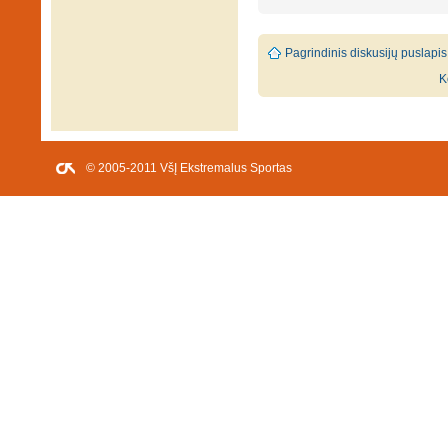
Pagrindinis diskusijų puslapis
K
© 2005-2011 VšĮ Ekstremalus Sportas