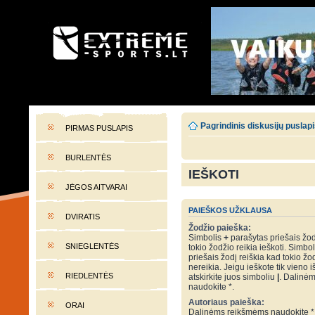
EXTREME-SPORTS.LT
Lietuvos extremalaus sporto portalas
Pagrindinis diskusijų puslap
PIRMAS PUSLAPIS
BURLENTĖS
IEŠKOTI
JĖGOS AITVARAI
PAIEŠKOS UŽKLAUSA
DVIRATIS
Žodžio paieška:
Simbolis
+
parašytas priešais žod
SNIEGLENTĖS
tokio žodžio reikia ieškoti. Simbo
priešais žodį reiškia kad tokio žo
nereikia. Jeigu ieškote tik vieno i
RIEDLENTĖS
atskirkite juos simboliu
|
. Dalinė
naudokite *.
Autoriaus paieška:
ORAI
Dalinėms reikšmėms naudokite *