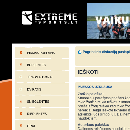
EXTREME-SPORTS.LT
Lietuvos extremalaus sporto portalas
Pagrindinis diskusijų puslap
PIRMAS PUSLAPIS
BURLENTĖS
IEŠKOTI
JĖGOS AITVARAI
PAIEŠKOS UŽKLAUSA
DVIRATIS
Žodžio paieška:
Simbolis
+
parašytas priešais žod
SNIEGLENTĖS
tokio žodžio reikia ieškoti. Simbo
priešais žodį reiškia kad tokio žo
nereikia. Jeigu ieškote tik vieno i
RIEDLENTĖS
atskirkite juos simboliu
|
. Dalinė
naudokite *.
Autoriaus paieška:
ORAI
Dalinėms reikšmėms naudokite *