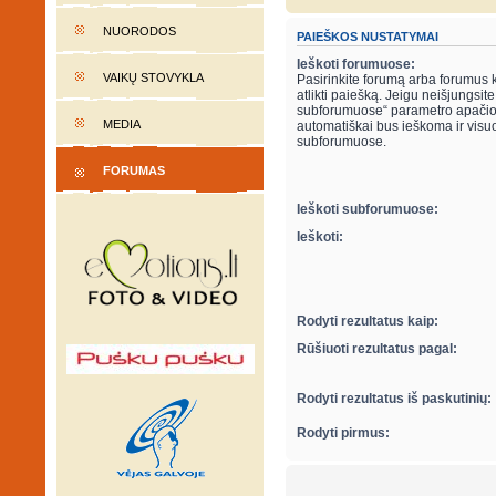
NUORODOS
PAIEŠKOS NUSTATYMAI
Ieškoti forumuose:
VAIKŲ STOVYKLA
Pasirinkite forumą arba forumus 
atlikti paiešką. Jeigu neišjungsite “ieškot
subforumuose“ parametro apačio
MEDIA
automatiškai bus ieškoma ir visu
subforumuose.
FORUMAS
Ieškoti subforumuose:
Ieškoti:
Rodyti rezultatus kaip:
Rūšiuoti rezultatus pagal:
Rodyti rezultatus iš paskutinių:
Rodyti pirmus: