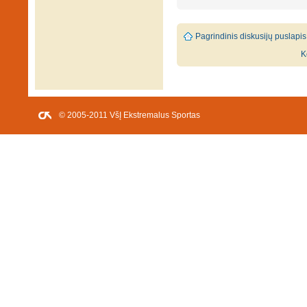
Pagrindinis diskusijų puslapis
K
© 2005-2011 VšĮ Ekstremalus Sportas