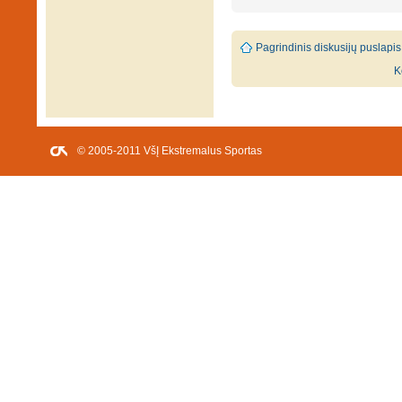
Pagrindinis diskusijų puslapis
K
© 2005-2011 VšĮ Ekstremalus Sportas