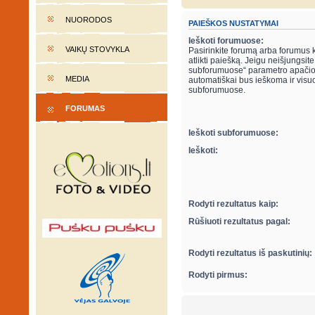
NUORODOS
PAIEŠKOS NUSTATYMAI
Ieškoti forumuose:
VAIKŲ STOVYKLA
Pasirinkite forumą arba forumus 
atlikti paiešką. Jeigu neišjungsite “ieškot
subforumuose“ parametro apačio
MEDIA
automatiškai bus ieškoma ir visu
subforumuose.
FORUMAS
Ieškoti subforumuose:
Ieškoti:
Rodyti rezultatus kaip:
Rūšiuoti rezultatus pagal:
Rodyti rezultatus iš paskutinių:
Rodyti pirmus: