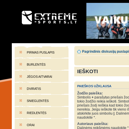
EXTREME-SPORTS.LT
Lietuvos extremalaus sporto portalas
Pagrindinis diskusijų puslap
PIRMAS PUSLAPIS
BURLENTĖS
IEŠKOTI
JĖGOS AITVARAI
PAIEŠKOS UŽKLAUSA
DVIRATIS
Žodžio paieška:
Simbolis
+
parašytas priešais žod
SNIEGLENTĖS
tokio žodžio reikia ieškoti. Simbo
priešais žodį reiškia kad tokio žo
nereikia. Jeigu ieškote tik vieno i
RIEDLENTĖS
atskirkite juos simboliu
|
. Dalinė
naudokite *.
Autoriaus paieška:
ORAI
Dalinėms reikšmėms naudokite *