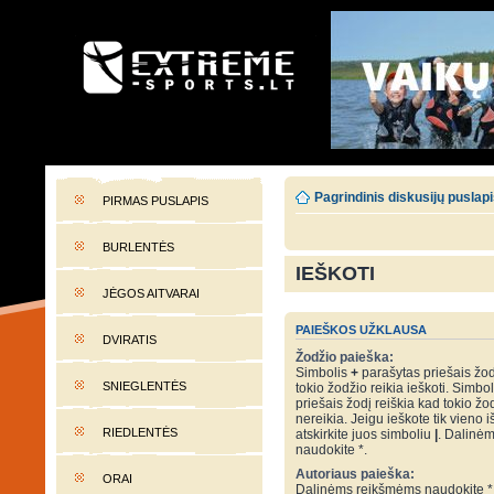
EXTREME-SPORTS.LT
Lietuvos extremalaus sporto portalas
Pagrindinis diskusijų puslap
PIRMAS PUSLAPIS
BURLENTĖS
IEŠKOTI
JĖGOS AITVARAI
PAIEŠKOS UŽKLAUSA
DVIRATIS
Žodžio paieška:
Simbolis
+
parašytas priešais žod
SNIEGLENTĖS
tokio žodžio reikia ieškoti. Simbo
priešais žodį reiškia kad tokio žo
nereikia. Jeigu ieškote tik vieno i
RIEDLENTĖS
atskirkite juos simboliu
|
. Dalinė
naudokite *.
Autoriaus paieška:
ORAI
Dalinėms reikšmėms naudokite *