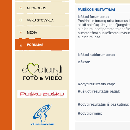
NUORODOS
PAIEŠKOS NUSTATYMAI
Ieškoti forumuose:
VAIKŲ STOVYKLA
Pasirinkite forumą arba forumus 
atlikti paiešką. Jeigu neišjungsite “ieškot
subforumuose“ parametro apačio
MEDIA
automatiškai bus ieškoma ir visu
subforumuose.
FORUMAS
Ieškoti subforumuose:
Ieškoti:
Rodyti rezultatus kaip:
Rūšiuoti rezultatus pagal:
Rodyti rezultatus iš paskutinių:
Rodyti pirmus: