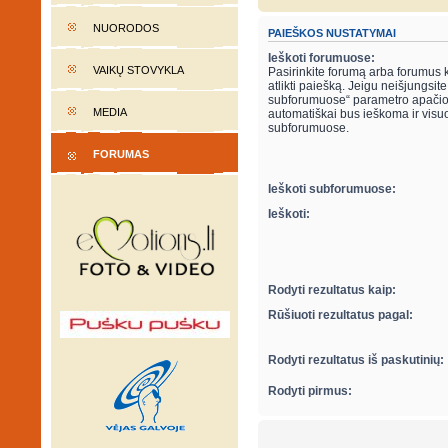
NUORODOS
PAIEŠKOS NUSTATYMAI
Ieškoti forumuose:
VAIKŲ STOVYKLA
Pasirinkite forumą arba forumus 
atlikti paiešką. Jeigu neišjungsite “ieškot
subforumuose“ parametro apačio
MEDIA
automatiškai bus ieškoma ir visu
subforumuose.
FORUMAS
Ieškoti subforumuose:
Ieškoti:
Rodyti rezultatus kaip:
Rūšiuoti rezultatus pagal:
Rodyti rezultatus iš paskutinių:
Rodyti pirmus: