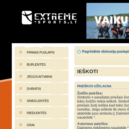
EXTREME-SPORTS.LT
Lietuvos extremalaus sporto portalas
Pagrindinis diskusijų puslap
PIRMAS PUSLAPIS
BURLENTĖS
IEŠKOTI
JĖGOS AITVARAI
PAIEŠKOS UŽKLAUSA
DVIRATIS
Žodžio paieška:
Simbolis
+
parašytas priešais žod
SNIEGLENTĖS
tokio žodžio reikia ieškoti. Simbo
priešais žodį reiškia kad tokio žo
nereikia. Jeigu ieškote tik vieno i
RIEDLENTĖS
atskirkite juos simboliu
|
. Dalinė
naudokite *.
Autoriaus paieška:
ORAI
Dalinėms reikšmėms naudokite *