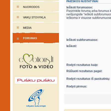
PAIEŠKOS NUSTATYMAI
NUORODOS
Ieškoti forumuose:
Pasirinkite forumą arba forumus ku
neišjungsite “ieškoti subforumuose“ parametro apačioje, automatiškai bus
VAIKŲ STOVYKLA
ieškoma ir visuose subforumuose
MEDIA
FORUMAS
Ieškoti subforumuose:
Ieškoti:
Rodyti rezultatus kaip:
Rūšiuoti rezultatus pagal:
Rodyti rezultatus iš paskutinių:
Rodyti pirmus: