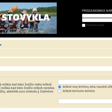
PRISIJUNGIMAS NA
Prisiminti mane
is
 reiškia kad tokio žodžio reikia ieškoti.
Ieškoti visų terminų arba naudoti už
reiškia kad tokio žodžio ieškoti nereikia.
Ieškoti bet kurio termino
džių, atskirkite juos simboliu
|
. Dalinėms
.