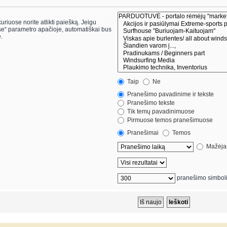
riuose norite atlikti paiešką. Jeigu
.
Taip
Ne
Pranešimo pavadinime ir tekste
Pranešimo tekste
Tik temų pavadinimuose
Pirmuose temos pranešimuose
Pranešimai
Temos
Mažėjan
pranešimo simbol