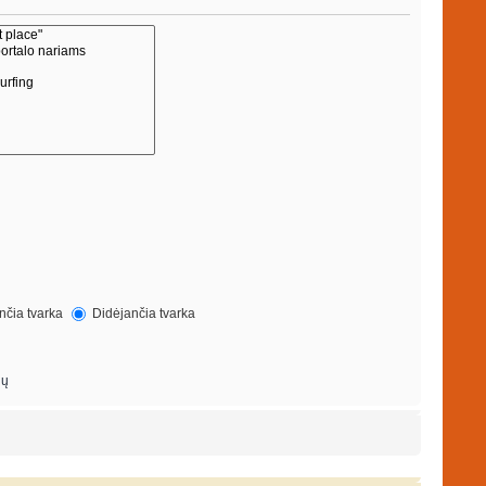
čia tvarka
Didėjančia tvarka
ių