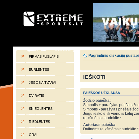
EXTREME-SPORTS.LT
Lietuvos extremalaus sporto portalas
Pagrindinis diskusijų puslap
PIRMAS PUSLAPIS
BURLENTĖS
IEŠKOTI
JĖGOS AITVARAI
PAIEŠKOS UŽKLAUSA
DVIRATIS
Žodžio paieška:
Simbolis
+
parašytas priešais žodį
SNIEGLENTĖS
Simbolis
-
parašytas priešais žodį 
Jeigu ieškote tik vieno iš kelių žo
reikšmėms naudokite *.
RIEDLENTĖS
Autoriaus paieška:
Dalinėms reikšmėms naudokite *
ORAI