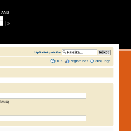
RIAMS
Išplėstinė paieška
DUK
Registruotis
Prisijungti
klausą