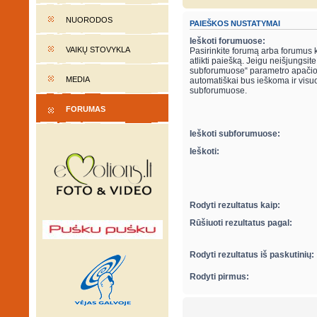
NUORODOS
PAIEŠKOS NUSTATYMAI
Ieškoti forumuose:
VAIKŲ STOVYKLA
Pasirinkite forumą arba forumus 
atlikti paiešką. Jeigu neišjungsite “ieškot
subforumuose“ parametro apačio
MEDIA
automatiškai bus ieškoma ir visu
subforumuose.
FORUMAS
Ieškoti subforumuose:
Ieškoti:
Rodyti rezultatus kaip:
Rūšiuoti rezultatus pagal:
Rodyti rezultatus iš paskutinių:
Rodyti pirmus: