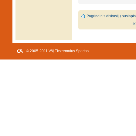
Pagrindinis diskusijų puslapis
K
© 2005-2011 VšĮ Ekstremalus Sportas