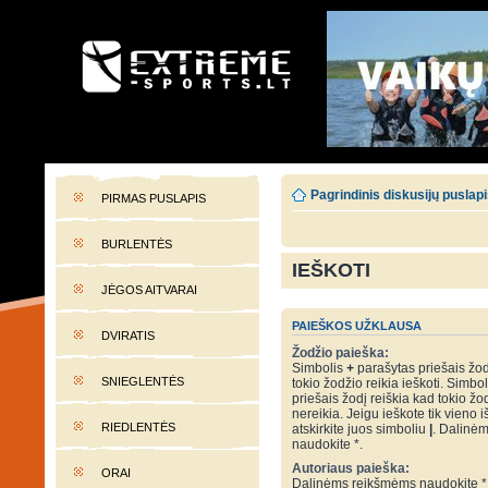
EXTREME-SPORTS.LT
Lietuvos extremalaus sporto portalas
Pagrindinis diskusijų puslap
PIRMAS PUSLAPIS
BURLENTĖS
IEŠKOTI
JĖGOS AITVARAI
PAIEŠKOS UŽKLAUSA
DVIRATIS
Žodžio paieška:
Simbolis
+
parašytas priešais žod
SNIEGLENTĖS
tokio žodžio reikia ieškoti. Simbo
priešais žodį reiškia kad tokio žo
nereikia. Jeigu ieškote tik vieno i
RIEDLENTĖS
atskirkite juos simboliu
|
. Dalinė
naudokite *.
Autoriaus paieška:
ORAI
Dalinėms reikšmėms naudokite *