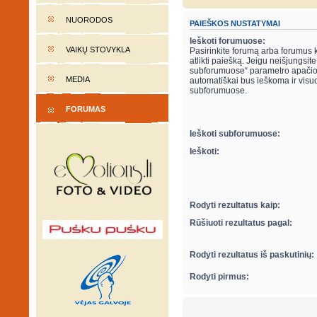
NUORODOS
PAIEŠKOS NUSTATYMAI
Ieškoti forumuose:
VAIKŲ STOVYKLA
Pasirinkite forumą arba forumus 
atlikti paiešką. Jeigu neišjungsite “ieškot
subforumuose“ parametro apačio
MEDIA
automatiškai bus ieškoma ir visu
subforumuose.
FORUMAS
Ieškoti subforumuose:
Ieškoti:
Rodyti rezultatus kaip:
Rūšiuoti rezultatus pagal:
Rodyti rezultatus iš paskutinių:
Rodyti pirmus: