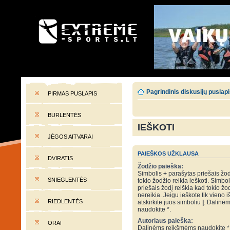
EXTREME-SPORTS.LT
Lietuvos extremalaus sporto portalas
Pagrindinis diskusijų puslap
PIRMAS PUSLAPIS
BURLENTĖS
IEŠKOTI
JĖGOS AITVARAI
PAIEŠKOS UŽKLAUSA
DVIRATIS
Žodžio paieška:
Simbolis
+
parašytas priešais žod
SNIEGLENTĖS
tokio žodžio reikia ieškoti. Simbo
priešais žodį reiškia kad tokio žo
nereikia. Jeigu ieškote tik vieno i
RIEDLENTĖS
atskirkite juos simboliu
|
. Dalinė
naudokite *.
Autoriaus paieška:
ORAI
Dalinėms reikšmėms naudokite *