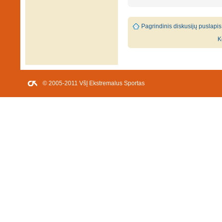
Pagrindinis diskusijų puslapis
K
© 2005-2011 VšĮ Ekstremalus Sportas