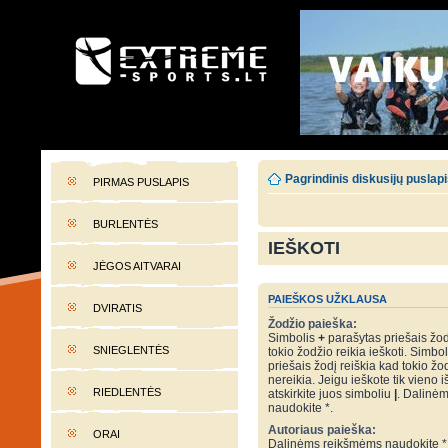
EXTREME-SPORTS.LT
Lietuvos extremalaus sporto portalas
Pagrindinis diskusijų puslap
PIRMAS PUSLAPIS
BURLENTĖS
IEŠKOTI
JĖGOS AITVARAI
PAIEŠKOS UŽKLAUSA
DVIRATIS
Žodžio paieška:
Simbolis
+
parašytas priešais žod
SNIEGLENTĖS
tokio žodžio reikia ieškoti. Simbo
priešais žodį reiškia kad tokio žo
nereikia. Jeigu ieškote tik vieno i
RIEDLENTĖS
atskirkite juos simboliu
|
. Dalinė
naudokite *.
Autoriaus paieška:
ORAI
Dalinėms reikšmėms naudokite *