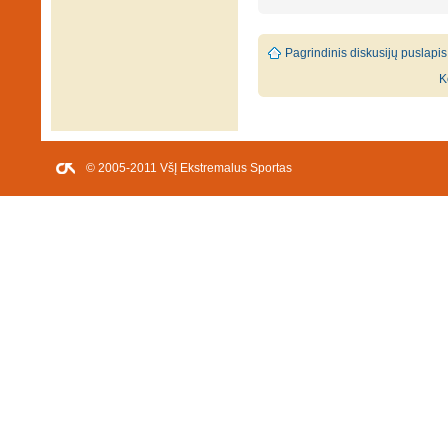
Pagrindinis diskusijų puslapis
K
© 2005-2011 VšĮ Ekstremalus Sportas