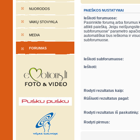
NUORODOS
PAIEŠKOS NUSTATYMAI
Ieškoti forumuose:
VAIKŲ STOVYKLA
Pasirinkite forumą arba forumus 
atlikti paiešką. Jeigu neišjungsite “ieškot
subforumuose“ parametro apačio
MEDIA
automatiškai bus ieškoma ir visu
subforumuose.
FORUMAS
Ieškoti subforumuose:
Ieškoti:
Rodyti rezultatus kaip:
Rūšiuoti rezultatus pagal:
Rodyti rezultatus iš paskutinių:
Rodyti pirmus: