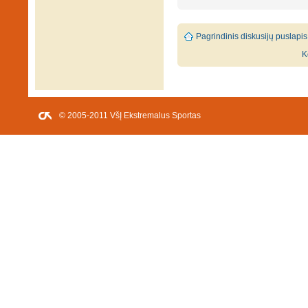
Pagrindinis diskusijų puslapis
K
© 2005-2011 VšĮ Ekstremalus Sportas