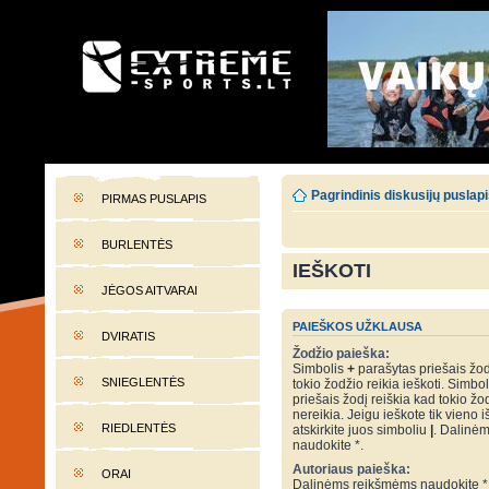
EXTREME-SPORTS.LT
Lietuvos extremalaus sporto portalas
Pagrindinis diskusijų puslap
PIRMAS PUSLAPIS
BURLENTĖS
IEŠKOTI
JĖGOS AITVARAI
PAIEŠKOS UŽKLAUSA
DVIRATIS
Žodžio paieška:
Simbolis
+
parašytas priešais žod
SNIEGLENTĖS
tokio žodžio reikia ieškoti. Simbo
priešais žodį reiškia kad tokio žo
nereikia. Jeigu ieškote tik vieno i
RIEDLENTĖS
atskirkite juos simboliu
|
. Dalinė
naudokite *.
Autoriaus paieška:
ORAI
Dalinėms reikšmėms naudokite *