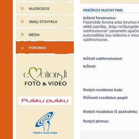
NUORODOS
PAIEŠKOS NUSTATYMAI
Ieškoti forumuose:
VAIKŲ STOVYKLA
Pasirinkite forumą arba forumus 
atlikti paiešką. Jeigu neišjungsite “ieškot
subforumuose“ parametro apačio
MEDIA
automatiškai bus ieškoma ir visu
subforumuose.
FORUMAS
Ieškoti subforumuose:
Ieškoti:
Rodyti rezultatus kaip:
Rūšiuoti rezultatus pagal:
Rodyti rezultatus iš paskutinių:
Rodyti pirmus: