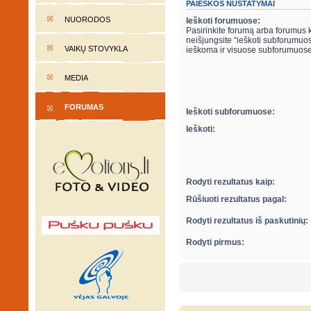
PAIEŠKOS NUSTATYMAI
NUORODOS
Ieškoti forumuose:
Pasirinkite forumą arba forumus ku
neišjungsite “ieškoti subforumuose“ parametro apačioje, automatiškai bus
VAIKŲ STOVYKLA
ieškoma ir visuose subforumuose
MEDIA
FORUMAS
Ieškoti subforumuose:
Ieškoti:
Rodyti rezultatus kaip:
Rūšiuoti rezultatus pagal:
Rodyti rezultatus iš paskutinių:
Rodyti pirmus: