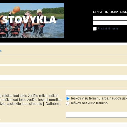
PRISIJUNGIMAS NA
Prisiminti mane
is
 reiškia kad tokio žodžio reikia ieškoti.
Ieškoti visų terminų arba naudoti už
reiškia kad tokio žodžio ieškoti nereikia.
Ieškoti bet kurio termino
džių, atskirkite juos simboliu
|
. Dalinėms
.