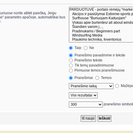
riuose norite atlikti paiešką. Jeigu
.
Taip
Ne
Pranešimo pavadinime ir tekste
Pranešimo tekste
Tik temų pavadinimuose
Pirmuose temos pranešimuose
Pranešimai
Temos
Mažėjan
pranešimo simbol