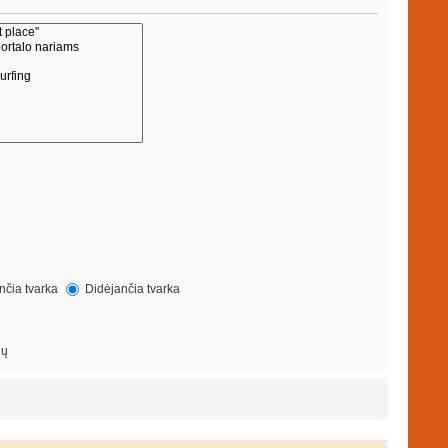
čia tvarka
Didėjančia tvarka
ių