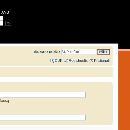
RIAMS
Išplėstinė paieška
DUK
Registruotis
Prisijungti
klausą