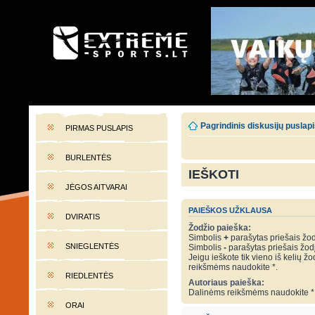
EXTREME-SPORTS.LT
Lietuvos extremalaus sporto portalas
Pagrindinis diskusijų puslap
PIRMAS PUSLAPIS
BURLENTĖS
IEŠKOTI
JĖGOS AITVARAI
PAIEŠKOS UŽKLAUSA
DVIRATIS
Žodžio paieška:
Simbolis
+
parašytas priešais žodį
SNIEGLENTĖS
Simbolis
-
parašytas priešais žodį 
Jeigu ieškote tik vieno iš kelių žo
reikšmėms naudokite *.
RIEDLENTĖS
Autoriaus paieška:
Dalinėms reikšmėms naudokite *
ORAI