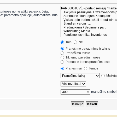
riuose norite atlikti paiešką. Jeigu
.
Taip
Ne
Pranešimo pavadinime ir tekste
Pranešimo tekste
Tik temų pavadinimuose
Pirmuose temos pranešimuose
Pranešimai
Temos
Mažėjan
pranešimo simbol