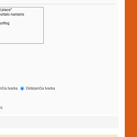
čia tvarka
Didėjančia tvarka
ių