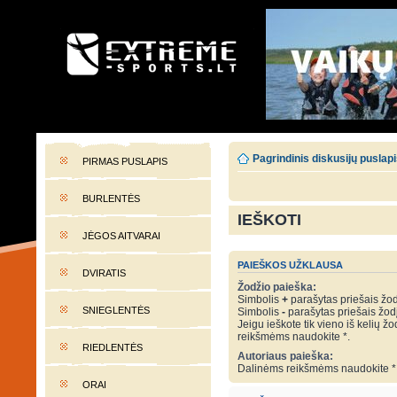
EXTREME-SPORTS.LT
Lietuvos extremalaus sporto portalas
Pagrindinis diskusijų puslap
PIRMAS PUSLAPIS
BURLENTĖS
IEŠKOTI
JĖGOS AITVARAI
PAIEŠKOS UŽKLAUSA
DVIRATIS
Žodžio paieška:
Simbolis
+
parašytas priešais žodį
SNIEGLENTĖS
Simbolis
-
parašytas priešais žodį 
Jeigu ieškote tik vieno iš kelių žo
reikšmėms naudokite *.
RIEDLENTĖS
Autoriaus paieška:
Dalinėms reikšmėms naudokite *
ORAI