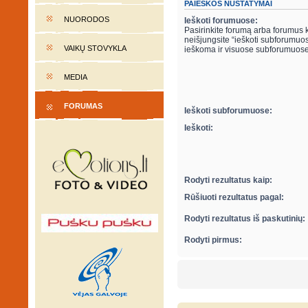
PAIEŠKOS NUSTATYMAI
NUORODOS
Ieškoti forumuose:
Pasirinkite forumą arba forumus ku
neišjungsite “ieškoti subforumuose“ parametro apačioje, automatiškai bus
VAIKŲ STOVYKLA
ieškoma ir visuose subforumuose
MEDIA
FORUMAS
Ieškoti subforumuose:
Ieškoti:
Rodyti rezultatus kaip:
Rūšiuoti rezultatus pagal:
Rodyti rezultatus iš paskutinių:
Rodyti pirmus: