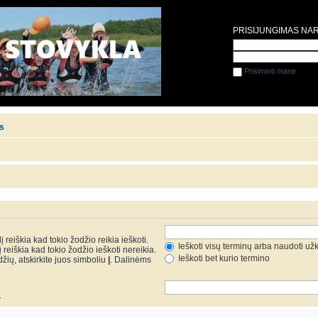
PRISIJUNGIMAS NA
Prisiminti mane
is
 reiškia kad tokio žodžio reikia ieškoti.
Ieškoti visų terminų arba naudoti už
reiškia kad tokio žodžio ieškoti nereikia.
Ieškoti bet kurio termino
džių, atskirkite juos simboliu
|
. Dalinėms
.