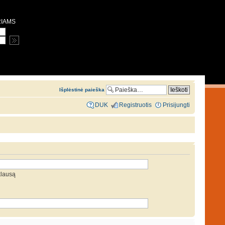
RIAMS
Išplėstinė paieška
DUK
Registruotis
Prisijungti
klausą