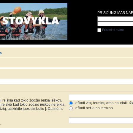
PRISIJUNGIMAS NA
Prisiminti mane
is
 reiškia kad tokio žodžio reikia ieškoti.
Ieškoti visų terminų arba naudoti už
reiškia kad tokio žodžio ieškoti nereikia.
Ieškoti bet kurio termino
džių, atskirkite juos simboliu
|
. Dalinėms
.