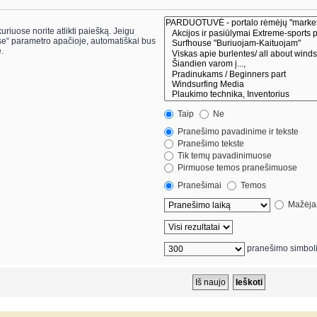
riuose norite atlikti paiešką. Jeigu
.
Taip
Ne
Pranešimo pavadinime ir tekste
Pranešimo tekste
Tik temų pavadinimuose
Pirmuose temos pranešimuose
Pranešimai
Temos
Mažėjan
pranešimo simbol