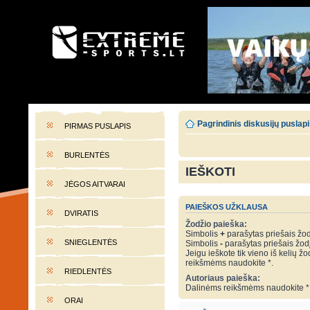
EXTREME-SPORTS.LT
Lietuvos extremalaus sporto portalas
Pagrindinis diskusijų puslap
PIRMAS PUSLAPIS
BURLENTĖS
IEŠKOTI
JĖGOS AITVARAI
PAIEŠKOS UŽKLAUSA
DVIRATIS
Žodžio paieška:
Simbolis
+
parašytas priešais žodį
SNIEGLENTĖS
Simbolis
-
parašytas priešais žodį 
Jeigu ieškote tik vieno iš kelių žo
reikšmėms naudokite *.
RIEDLENTĖS
Autoriaus paieška:
Dalinėms reikšmėms naudokite *
ORAI