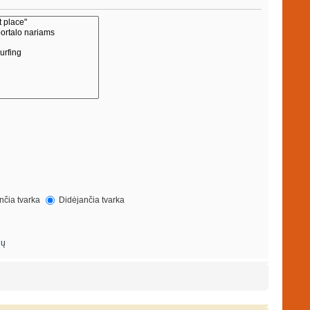
čia tvarka
Didėjančia tvarka
ių