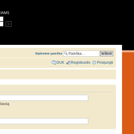
RIAMS
Išplėstinė paieška
DUK
Registruotis
Prisijungti
klausą