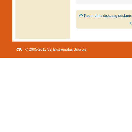
Pagrindinis diskusijų puslapis
K
© 2005-2011 VšĮ Ekstremalus Sportas