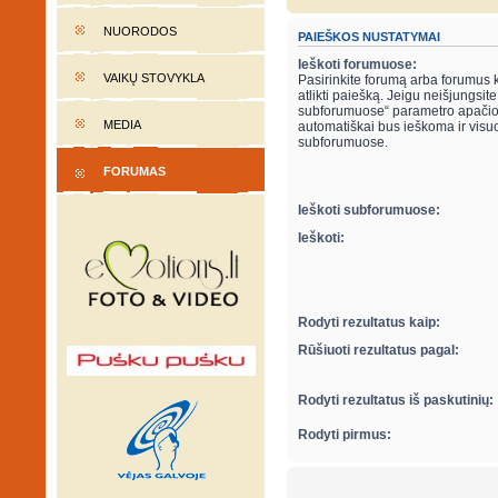
NUORODOS
PAIEŠKOS NUSTATYMAI
Ieškoti forumuose:
VAIKŲ STOVYKLA
Pasirinkite forumą arba forumus 
atlikti paiešką. Jeigu neišjungsite “ieškot
subforumuose“ parametro apačio
MEDIA
automatiškai bus ieškoma ir visu
subforumuose.
FORUMAS
Ieškoti subforumuose:
Ieškoti:
Rodyti rezultatus kaip:
Rūšiuoti rezultatus pagal:
Rodyti rezultatus iš paskutinių:
Rodyti pirmus: