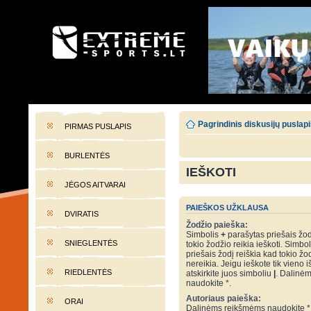
EXTREME-SPORTS.LT
Lietuvos extremalaus sporto portalas
Pagrindinis diskusijų puslap
PIRMAS PUSLAPIS
BURLENTĖS
IEŠKOTI
JĖGOS AITVARAI
PAIEŠKOS UŽKLAUSA
DVIRATIS
Žodžio paieška:
Simbolis
+
parašytas priešais žod
SNIEGLENTĖS
tokio žodžio reikia ieškoti. Simbo
priešais žodį reiškia kad tokio žo
nereikia. Jeigu ieškote tik vieno i
RIEDLENTĖS
atskirkite juos simboliu
|
. Dalinė
naudokite *.
Autoriaus paieška:
ORAI
Dalinėms reikšmėms naudokite *