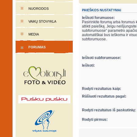
NUORODOS
PAIEŠKOS NUSTATYMAI
Ieškoti forumuose:
VAIKŲ STOVYKLA
Pasirinkite forumą arba forumus 
atlikti paiešką. Jeigu neišjungsite “ieškot
subforumuose“ parametro apačio
MEDIA
automatiškai bus ieškoma ir visu
subforumuose.
FORUMAS
Ieškoti subforumuose:
Ieškoti:
Rodyti rezultatus kaip:
Rūšiuoti rezultatus pagal:
Rodyti rezultatus iš paskutinių:
Rodyti pirmus: