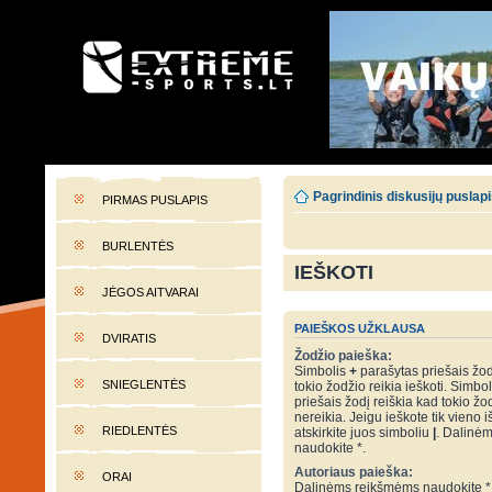
EXTREME-SPORTS.LT
Lietuvos extremalaus sporto portalas
Pagrindinis diskusijų puslap
PIRMAS PUSLAPIS
BURLENTĖS
IEŠKOTI
JĖGOS AITVARAI
PAIEŠKOS UŽKLAUSA
DVIRATIS
Žodžio paieška:
Simbolis
+
parašytas priešais žod
SNIEGLENTĖS
tokio žodžio reikia ieškoti. Simbo
priešais žodį reiškia kad tokio žo
nereikia. Jeigu ieškote tik vieno i
RIEDLENTĖS
atskirkite juos simboliu
|
. Dalinė
naudokite *.
Autoriaus paieška:
ORAI
Dalinėms reikšmėms naudokite *