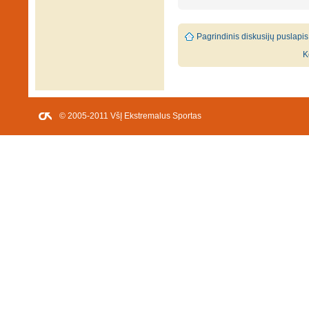
Pagrindinis diskusijų puslapis
K
© 2005-2011 VšĮ Ekstremalus Sportas