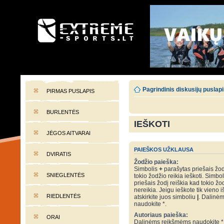
EXTREME-SPORTS.LT
Lietuvos extremalaus sporto portalas
Pagrindinis diskusijų puslap
PIRMAS PUSLAPIS
BURLENTĖS
IEŠKOTI
JĖGOS AITVARAI
PAIEŠKOS UŽKLAUSA
DVIRATIS
Žodžio paieška:
Simbolis
+
parašytas priešais žod
SNIEGLENTĖS
tokio žodžio reikia ieškoti. Simbo
priešais žodį reiškia kad tokio žo
nereikia. Jeigu ieškote tik vieno i
RIEDLENTĖS
atskirkite juos simboliu
|
. Dalinė
naudokite *.
Autoriaus paieška:
ORAI
Dalinėms reikšmėms naudokite *