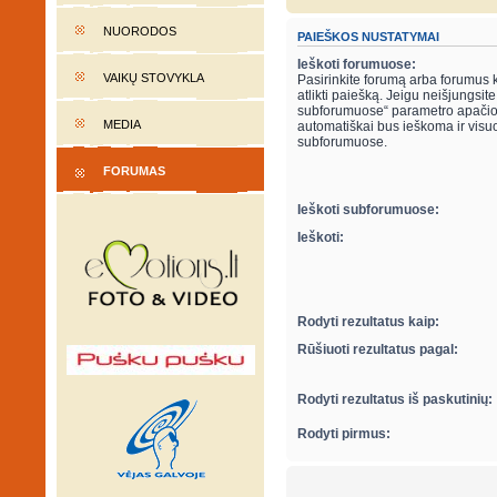
NUORODOS
PAIEŠKOS NUSTATYMAI
Ieškoti forumuose:
VAIKŲ STOVYKLA
Pasirinkite forumą arba forumus 
atlikti paiešką. Jeigu neišjungsite “ieškot
subforumuose“ parametro apačio
MEDIA
automatiškai bus ieškoma ir visu
subforumuose.
FORUMAS
Ieškoti subforumuose:
Ieškoti:
Rodyti rezultatus kaip:
Rūšiuoti rezultatus pagal:
Rodyti rezultatus iš paskutinių:
Rodyti pirmus: