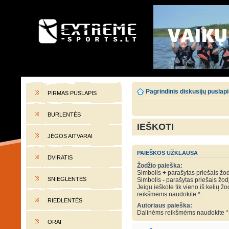
EXTREME-SPORTS.LT
Lietuvos extremalaus sporto portalas
Pagrindinis diskusijų puslap
PIRMAS PUSLAPIS
BURLENTĖS
IEŠKOTI
JĖGOS AITVARAI
PAIEŠKOS UŽKLAUSA
DVIRATIS
Žodžio paieška:
Simbolis
+
parašytas priešais žodį
SNIEGLENTĖS
Simbolis
-
parašytas priešais žodį 
Jeigu ieškote tik vieno iš kelių žo
reikšmėms naudokite *.
RIEDLENTĖS
Autoriaus paieška:
Dalinėms reikšmėms naudokite *
ORAI