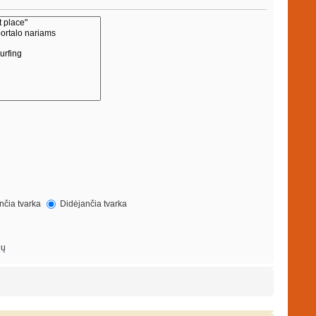
čia tvarka
Didėjančia tvarka
ių