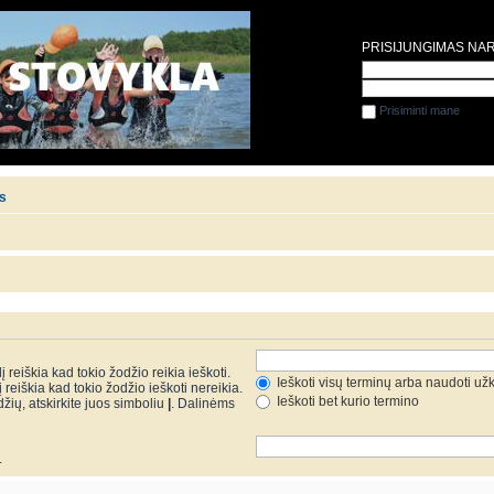
PRISIJUNGIMAS NA
Prisiminti mane
is
 reiškia kad tokio žodžio reikia ieškoti.
Ieškoti visų terminų arba naudoti už
reiškia kad tokio žodžio ieškoti nereikia.
Ieškoti bet kurio termino
džių, atskirkite juos simboliu
|
. Dalinėms
.