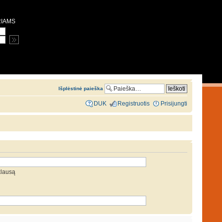
RIAMS
Išplėstinė paieška
DUK
Registruotis
Prisijungti
klausą