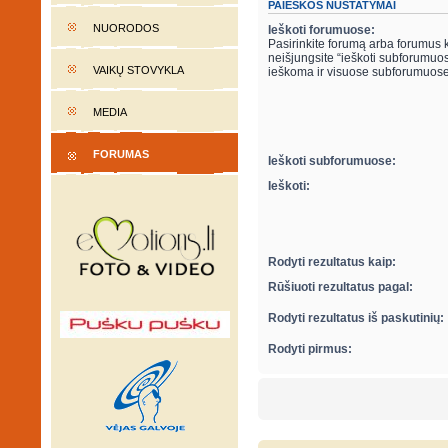
PAIEŠKOS NUSTATYMAI
NUORODOS
Ieškoti forumuose:
Pasirinkite forumą arba forumus ku
neišjungsite “ieškoti subforumuose“ parametro apačioje, automatiškai bus
VAIKŲ STOVYKLA
ieškoma ir visuose subforumuose
MEDIA
FORUMAS
Ieškoti subforumuose:
Ieškoti:
Rodyti rezultatus kaip:
Rūšiuoti rezultatus pagal:
Rodyti rezultatus iš paskutinių:
Rodyti pirmus: