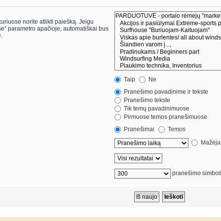
riuose norite atlikti paiešką. Jeigu
.
Taip
Ne
Pranešimo pavadinime ir tekste
Pranešimo tekste
Tik temų pavadinimuose
Pirmuose temos pranešimuose
Pranešimai
Temos
Mažėjan
pranešimo simbol