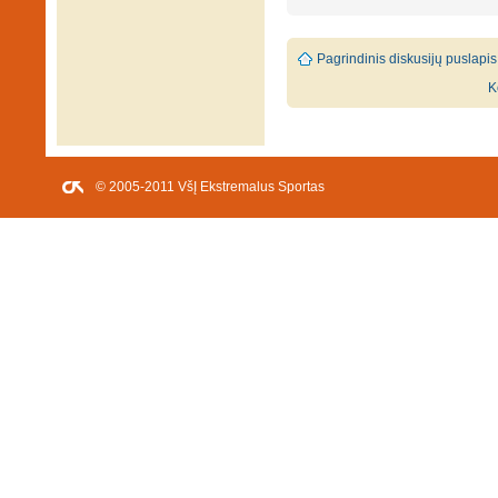
Pagrindinis diskusijų puslapis
K
© 2005-2011 VšĮ Ekstremalus Sportas