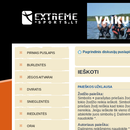
EXTREME-SPORTS.LT
Lietuvos extremalaus sporto portalas
Pagrindinis diskusijų puslap
PIRMAS PUSLAPIS
BURLENTĖS
IEŠKOTI
JĖGOS AITVARAI
PAIEŠKOS UŽKLAUSA
DVIRATIS
Žodžio paieška:
Simbolis
+
parašytas priešais žod
SNIEGLENTĖS
tokio žodžio reikia ieškoti. Simbo
priešais žodį reiškia kad tokio žo
nereikia. Jeigu ieškote tik vieno i
RIEDLENTĖS
atskirkite juos simboliu
|
. Dalinė
naudokite *.
Autoriaus paieška:
ORAI
Dalinėms reikšmėms naudokite *