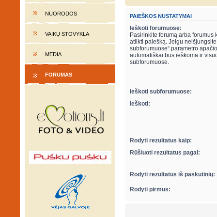
NUORODOS
PAIEŠKOS NUSTATYMAI
Ieškoti forumuose:
VAIKŲ STOVYKLA
Pasirinkite forumą arba forumus 
atlikti paiešką. Jeigu neišjungsite “ieškot
subforumuose“ parametro apačio
MEDIA
automatiškai bus ieškoma ir visu
subforumuose.
FORUMAS
Ieškoti subforumuose:
Ieškoti:
Rodyti rezultatus kaip:
Rūšiuoti rezultatus pagal:
Rodyti rezultatus iš paskutinių:
Rodyti pirmus: