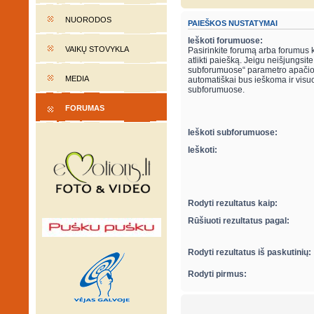
NUORODOS
PAIEŠKOS NUSTATYMAI
Ieškoti forumuose:
VAIKŲ STOVYKLA
Pasirinkite forumą arba forumus 
atlikti paiešką. Jeigu neišjungsite “ieškot
subforumuose“ parametro apačio
MEDIA
automatiškai bus ieškoma ir visu
subforumuose.
FORUMAS
Ieškoti subforumuose:
Ieškoti:
Rodyti rezultatus kaip:
Rūšiuoti rezultatus pagal:
Rodyti rezultatus iš paskutinių:
Rodyti pirmus: