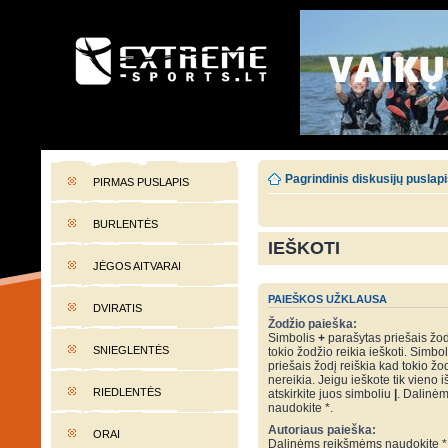
EXTREME-SPORTS.LT
Lietuvos extremalaus sporto portalas
Pagrindinis diskusijų puslap
PIRMAS PUSLAPIS
BURLENTĖS
IEŠKOTI
JĖGOS AITVARAI
PAIEŠKOS UŽKLAUSA
DVIRATIS
Žodžio paieška:
Simbolis
+
parašytas priešais žod
SNIEGLENTĖS
tokio žodžio reikia ieškoti. Simbo
priešais žodį reiškia kad tokio žo
nereikia. Jeigu ieškote tik vieno i
RIEDLENTĖS
atskirkite juos simboliu
|
. Dalinė
naudokite *.
Autoriaus paieška:
ORAI
Dalinėms reikšmėms naudokite *