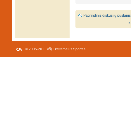
Pagrindinis diskusijų puslapis
K
© 2005-2011 VšĮ Ekstremalus Sportas