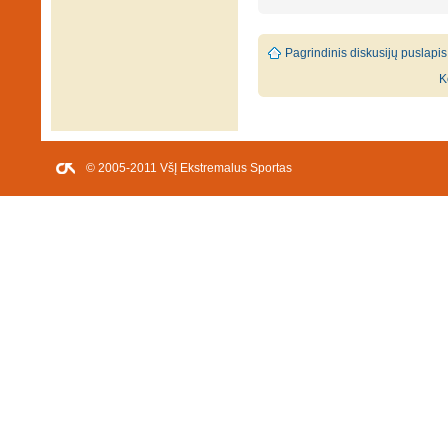
Pagrindinis diskusijų puslapis
K
© 2005-2011 VšĮ Ekstremalus Sportas