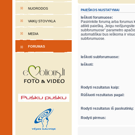
NUORODOS
PAIEŠKOS NUSTATYMAI
Ieškoti forumuose:
VAIKŲ STOVYKLA
Pasirinkite forumą arba forumus 
atlikti paiešką. Jeigu neišjungsite “ieškot
subforumuose“ parametro apačio
MEDIA
automatiškai bus ieškoma ir visu
subforumuose.
FORUMAS
Ieškoti subforumuose:
Ieškoti:
Rodyti rezultatus kaip:
Rūšiuoti rezultatus pagal:
Rodyti rezultatus iš paskutinių:
Rodyti pirmus: