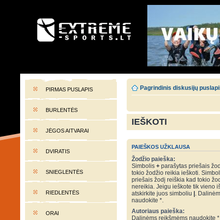
EXTREME-SPORTS.LT
Lietuvos extremalaus sporto portalas
Pagrindinis diskusijų puslap
PIRMAS PUSLAPIS
BURLENTĖS
IEŠKOTI
JĖGOS AITVARAI
PAIEŠKOS UŽKLAUSA
DVIRATIS
Žodžio paieška:
Simbolis
+
parašytas priešais žod
SNIEGLENTĖS
tokio žodžio reikia ieškoti. Simbo
priešais žodį reiškia kad tokio žo
nereikia. Jeigu ieškote tik vieno i
RIEDLENTĖS
atskirkite juos simboliu
|
. Dalinė
naudokite *.
Autoriaus paieška:
ORAI
Dalinėms reikšmėms naudokite *