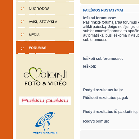
NUORODOS
PAIEŠKOS NUSTATYMAI
Ieškoti forumuose:
VAIKŲ STOVYKLA
Pasirinkite forumą arba forumus 
atlikti paiešką. Jeigu neišjungsite “ieškot
subforumuose“ parametro apačio
MEDIA
automatiškai bus ieškoma ir visu
subforumuose.
FORUMAS
Ieškoti subforumuose:
Ieškoti:
Rodyti rezultatus kaip:
Rūšiuoti rezultatus pagal:
Rodyti rezultatus iš paskutinių:
Rodyti pirmus: