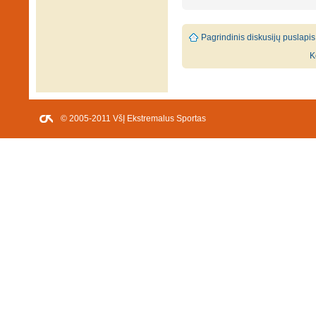
Pagrindinis diskusijų puslapis
K
© 2005-2011 VšĮ Ekstremalus Sportas