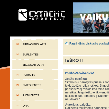
EXTREME-SPORTS.LT
Lietuvos extremalaus sporto portalas
Pagrindinis diskusijų puslap
PIRMAS PUSLAPIS
BURLENTĖS
IEŠKOTI
JĖGOS AITVARAI
PAIEŠKOS UŽKLAUSA
DVIRATIS
Žodžio paieška:
Simbolis
+
parašytas priešais žod
SNIEGLENTĖS
tokio žodžio reikia ieškoti. Simbo
priešais žodį reiškia kad tokio žo
nereikia. Jeigu ieškote tik vieno i
RIEDLENTĖS
atskirkite juos simboliu
|
. Dalinė
naudokite *.
Autoriaus paieška:
ORAI
Dalinėms reikšmėms naudokite *